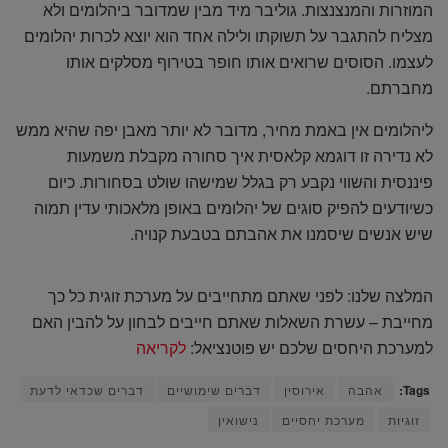
המוזרות והמנצנצות. גוליבר מיד מבין שמדובר ביהלומים ולא
מצליח להתגבר על תשוקתו ולילה אחד הוא יוצא לכרות יהלומים
לעצמו. הסוסים שרואים אותו חופר בטירוף מסלקים אותו
מחברתם.
ליהלומים אין באמת מחיר, מדובר לא יותר מאבן יפה שהיא ממש
לא נדירה זו דוגמא קלאסית איך סחורה מקבלת משמעות
פיננסית והשווי נקבע רק בגלל שמישהו שולט בסחורות. כיום
כשיודעים להפיק סוגים של יהלומים באופן מלאכותי עדין תמוה
שיש אנשים שיסמנו את אהבתם בטבעת קנויה.
המלצה שלנו: לפני שאתם מתחייבים על מערכת זוגית כל כך
מחייבת – עשרת השאלות שאתם חייבים לבחון על להבין האם
למערכת היחסים שלכם יש פוטנציאל:
לקריאה
Tags:
אהבה
אירוסין
דברים שימושיים
דברים שכדאי לדעת
זוגיות
מערכת יחסיים
נישואין