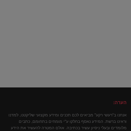
הערה:
אנחנו ב"רעשי רקע" מביאים לכם תכנים ומידע מקצועי שליקטנו, למדנו
וראינו ברשת. המידע נאסף בחלקו ע"י מומחים בתחומם, כתבים
מלומדים ובעלי ניסיון עשיר בכתיבה. אולם המטרה להעשיר את הידע