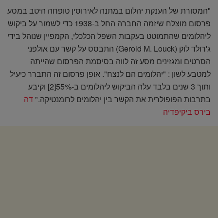
"המסורת של הענקת יהלום במתנה לאירוסין טופחה היטב במסע
פרסום מוצלח שיזמה החברה החל ב-1938 כדי לשמור על ביקוש
ליהלומים שהתמוטט בעקבות השפל הכלכלי, הקמפיין שנוהל בידי
ג'רולד לוק (Gerold M. Louck) התבסס על קשר עם אולפני
הסרטים ומגזינים מסע זה לווה בסיסמת הפרסום שהייתה
למטבע לשון : "יהלומים הם לנצח". אופן פרסום זה התברר כיעיל
ותוך 3 שנים בלבד עלה הביקוש ליהלומים ב-55%‏[2] וקיבע
בתרבות הפופולרית את הקשר בין יהלומים לרומנטיקה."
דה
בירס ביקיפדיה