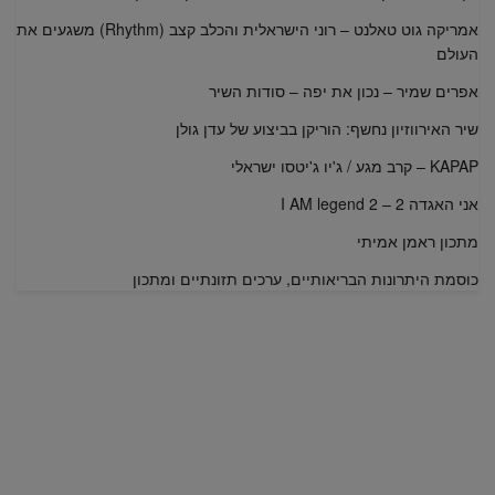
אמריקה גוט טאלנט – רוני הישראלית והכלב קצב (Rhythm) משגעים את
העולם
אפרים שמיר – נכון את יפה – סודות השיר
שיר האירווזיון נחשף: הוריקן בביצוע של עדן גולן
KAPAP – קרב מגע / ג'יו ג'יטסו ישראלי
אני האגדה 2 – I AM legend 2
מתכון ראמן אמיתי
כוסמת היתרונות הבריאותיים, ערכים תזונתיים ומתכון