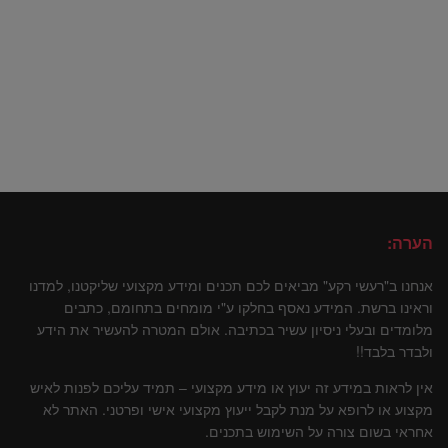
הערה:
אנחנו ב"רעשי רקע" מביאים לכם תכנים ומידע מקצועי שליקטנו, למדנו
וראינו ברשת. המידע נאסף בחלקו ע"י מומחים בתחומם, כתבים
מלומדים ובעלי ניסיון עשיר בכתיבה. אולם המטרה להעשיר את הידע
ולבדר בלבד!!
אין לראות במידע זה יעוץ או מידע מקצועי – תמיד עליכם לפנות לאיש
מקצוע או לרופא על מנת לקבל ייעוץ מקצועי אישי ופרטני. האתר לא
אחראי בשום צורה על השימוש בתכנים.