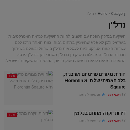
Category
Home
נדל"ן
נדל"ן
השקעה בנדל"ן הפכה עם השנים להיות ההשקעה כנראה האטרקטיבית
בישראל ולכן לא פלא שהעיניין בתחום גבוה. צוות האתר מרכז לכם
עשרות הצעות אטרקטיביות לעסקאות נדל"ן בישראל ובעולם בשיתוף
חברות הנדל"ן המובילות בשוק הן בנדל"ן מסחרי והן בנדל"ן פרטי.
התעדכנו מפעם לפעם בנעשה בשוק הדיור, הנכסים וההשקעות בישראל.
נדל"ן
בלב‭ ‬האמיתי‭ ‬של‭ ‬ת”א Florentin
Sqaure
BY
רעשי רקע
25 באפריל 2018
דירות יוקרה מתחם בנג'מין
נדל"ן
BY
רעשי רקע
12 באפריל 2018