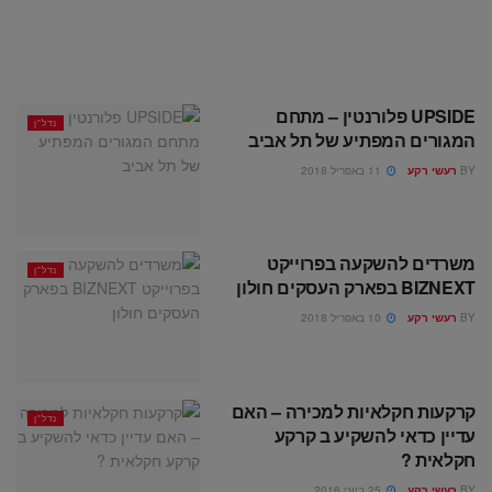
UPSIDE פלורנטין – מתחם
נדל"ן
המגורים המפתיע של תל אביב
BY
רעשי רקע
11 באפריל 2018
משרדים להשקעה בפרוייקט
נדל"ן
BIZNEXT בפארק העסקים חולון
BY
רעשי רקע
10 באפריל 2018
קרקעות חקלאיות למכירה – האם
נדל"ן
עדיין כדאי להשקיע ב קרקע
חקלאית ?
BY
רעשי רקע
25 ביוני 2016