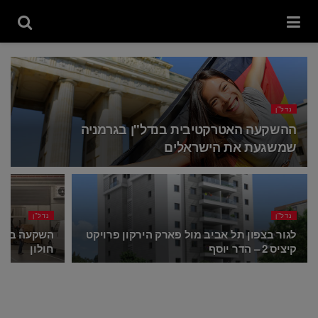
נדל"ן
ההשקעה האטרקטיבית בנדל"ן בגרמניה
שמשגעת את הישראלים
נדל"ן
נדל"ן
לגור בצפון תל אביב מול פארק הירקון פרויקט
השקעה במתח
קיציס 2 – הדר יוסף
חולון