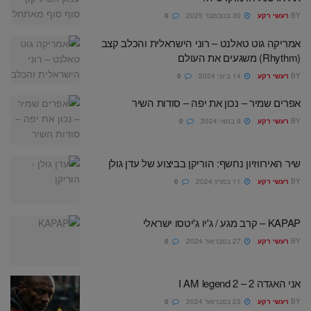
BY
רעשי רקע
30 בנובמבר 2025
0
אמריקה גוט טאלנט – רוני הישראלית והכלב קצב
(Rhythm) משגעים את העולם
BY
רעשי רקע
14 ביוני 2024
0
אפרים שמיר – נכון את יפה – סודות השיר
BY
רעשי רקע
9 במאי 2024
0
שיר האירווזיון נחשף: הוריקן בביצוע של עדן גולן
BY
רעשי רקע
11 במרץ 2024
0
KAPAP – קרב מגע / ג'יו ג'יטסו ישראלי
BY
רעשי רקע
27 בפברואר 2024
0
אני האגדה 2 – I AM legend 2
BY
רעשי רקע
23 בפברואר 2024
0