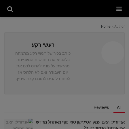
Home
Author
רעשי רקע
כותב בכיר של רעשי רקע מתמחה
בלהביא את החדשות המעניינות
מהרשת על מנת להרוס לכם את
יום העבודה ואם לא הלרוס אז
לפחות להכיס לתוכם קצת עיניין.
Reviews
All
אנדוריל: האם עמק הסיליקון סוף סוף מאתחל מחדש
את ארסנל הדמוקרטיה?