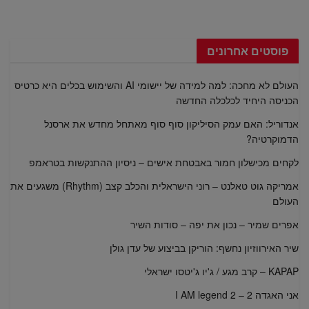
פוסטים אחרונים
העולם לא מחכה: למה למידה של יישומי AI והשימוש בכלים היא כרטיס
הכניסה היחיד לכלכלה החדשה
אנדוריל: האם עמק הסיליקון סוף סוף מאתחל מחדש את ארסנל
הדמוקרטיה?
לקחים מכישלון חמור באבטחת אישים – ניסיון ההתנקשות בטראמפ
אמריקה גוט טאלנט – רוני הישראלית והכלב קצב (Rhythm) משגעים את
העולם
אפרים שמיר – נכון את יפה – סודות השיר
שיר האירווזיון נחשף: הוריקן בביצוע של עדן גולן
KAPAP – קרב מגע / ג'יו ג'יטסו ישראלי
אני האגדה 2 – I AM legend 2