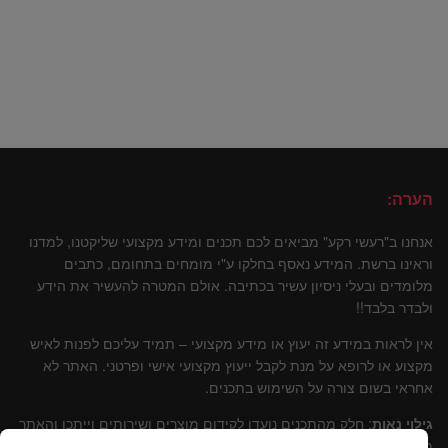
הערה:
אנחנו ב"רעשי רקע" מביאים לכם תכנים ומידע מקצועי שליקטנו, למדנו
וראינו ברשת. המידע נאסף בחלקו ע"י מומחים בתחומם, כתבים
מלומדים ובעלי ניסיון עשיר בכתיבה. אולם המטרה להעשיר את הידע
ולבדר בלבד!!
אין לראות במידע זה יעוץ או מידע מקצועי – תמיד עליכם לפנות לאיש
מקצוע או לרופא על מנת לקבל ייעוץ מקצועי אישי ופרטני. האתר לא
אחראי בשום צורה על השימוש בתכנים.
גילוי נאות
: חלק מהתכנים נועדו לקידום מוצרים ושירותים וייתכן והאתר
מקבל עליהם עמלות שונות. אולם, נבהיר, שתמיד עומדת מולנו טובתו