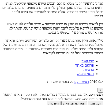
אנחנו ב"רעשי רקע" מביאים לכם תכנים ומידע מקצועי שליקטנו, למדנו
וראינו ברשת. המידע נאסף בחלקו ע"י מומחים בתחומם, כתבים מלומדים
ובעלי ניסיון עשיר בכתיבה. אולם המטרה להעשיר את הידע ולבדר
בלבד!!
אין לראות במידע זה יעוץ או מידע מקצועי – תמיד עליכם לפנות לאיש
מקצוע או לרופא על מנת לקבל ייעוץ מקצועי אישי ופרטני. האתר לא
אחראי בשום צורה על השימוש בתכנים.
גילוי נאות
: חלק מהתכנים נועדו לקידום מוצרים ושירותים וייתכן והאתר
מקבל עליהם עמלות שונות. אולם, נבהיר, שתמיד עומדת מולנו טובתו של
הקורא ולכן תמיד נמליץ על שירותים ומוצרים שלדעתינו עומדים בסטנרט
איכותי וקידומם יכול להוות תרומה לקוראים.
צרו קשר
פרסום באתר
פרטיות
תנאי שימוש
<© 2019
רעשי רקע
כל הזכויות שמורות
×
רעשי רקע
אנו משתמשים בעוגיות כדי להבטיח את תפקוד האתר ולשפר
את חוויית המשתמש. אפשר לבחור אילו סוגי עוגיות להפעיל.
קבל הכל
הסר לא הכרחיות
העדפות