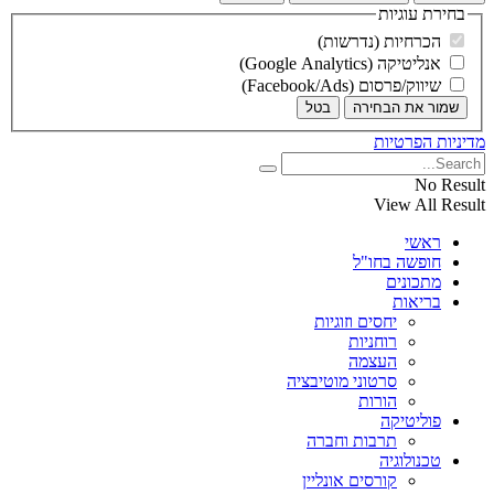
בחירת עוגיות
הכרחיות (נדרשות)
אנליטיקה (Google Analytics)
שיווק/פרסום (Facebook/Ads)
שמור את הבחירה
בטל
מדיניות הפרטיות
No Result
View All Result
ראשי
חופשה בחו"ל
מתכונים
בריאות
יחסים וזוגיות
רוחניות
העצמה
סרטוני מוטיבציה
הורות
פוליטיקה
תרבות וחברה
טכנולוגיה
קורסים אונליין