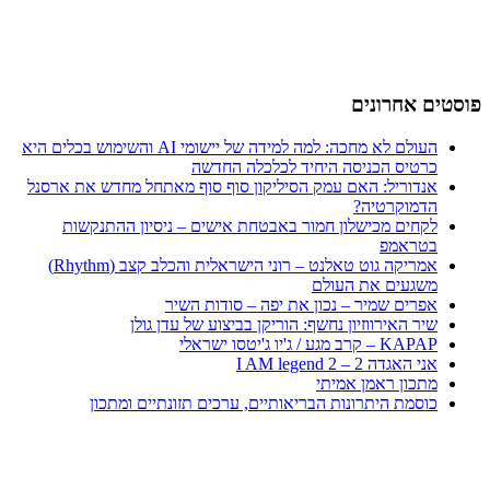
פוסטים אחרונים
העולם לא מחכה: למה למידה של יישומי AI והשימוש בכלים היא
כרטיס הכניסה היחיד לכלכלה החדשה
אנדוריל: האם עמק הסיליקון סוף סוף מאתחל מחדש את ארסנל
הדמוקרטיה?
לקחים מכישלון חמור באבטחת אישים – ניסיון ההתנקשות
בטראמפ
אמריקה גוט טאלנט – רוני הישראלית והכלב קצב (Rhythm)
משגעים את העולם
אפרים שמיר – נכון את יפה – סודות השיר
שיר האירווזיון נחשף: הוריקן בביצוע של עדן גולן
KAPAP – קרב מגע / ג'יו ג'יטסו ישראלי
אני האגדה 2 – I AM legend 2
מתכון ראמן אמיתי
כוסמת היתרונות הבריאותיים, ערכים תזונתיים ומתכון