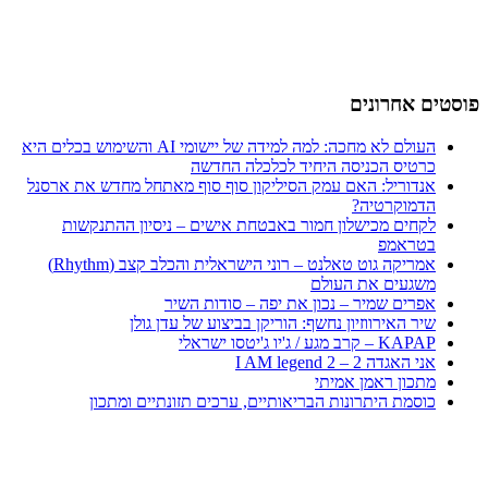
פוסטים אחרונים
העולם לא מחכה: למה למידה של יישומי AI והשימוש בכלים היא
כרטיס הכניסה היחיד לכלכלה החדשה
אנדוריל: האם עמק הסיליקון סוף סוף מאתחל מחדש את ארסנל
הדמוקרטיה?
לקחים מכישלון חמור באבטחת אישים – ניסיון ההתנקשות
בטראמפ
אמריקה גוט טאלנט – רוני הישראלית והכלב קצב (Rhythm)
משגעים את העולם
אפרים שמיר – נכון את יפה – סודות השיר
שיר האירווזיון נחשף: הוריקן בביצוע של עדן גולן
KAPAP – קרב מגע / ג'יו ג'יטסו ישראלי
אני האגדה 2 – I AM legend 2
מתכון ראמן אמיתי
כוסמת היתרונות הבריאותיים, ערכים תזונתיים ומתכון