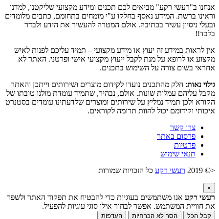
אנחנו ב"רעשי רקע" מביאים לכם תכנים ומידע מקצועי שליקטנו, למדנו
וראינו ברשת. המידע נאסף בחלקו ע"י מומחים בתחומם, כתבים מלומדים
ובעלי ניסיון עשיר בכתיבה. אולם המטרה להעשיר את הידע ולבדר
בלבד!!
אין לראות במידע זה יעוץ או מידע מקצועי – תמיד עליכם לפנות לאיש
מקצוע או לרופא על מנת לקבל ייעוץ מקצועי אישי ופרטני. האתר לא
אחראי בשום צורה על השימוש בתכנים.
גילוי נאות
: חלק מהתכנים נועדו לקידום מוצרים ושירותים וייתכן והאתר
מקבל עליהם עמלות שונות. אולם, נבהיר, שתמיד עומדת מולנו טובתו של
הקורא ולכן תמיד נמליץ על שירותים ומוצרים שלדעתינו עומדים בסטנרט
איכותי וקידומם יכול להוות תרומה לקוראים.
צרו קשר
פרסום באתר
פרטיות
תנאי שימוש
<© 2019
רעשי רקע
כל הזכויות שמורות
×
רעשי רקע
אנו משתמשים בעוגיות כדי להבטיח את תפקוד האתר ולשפר
את חוויית המשתמש. אפשר לבחור אילו סוגי עוגיות להפעיל.
קבל הכל
הסר לא הכרחיות
העדפות