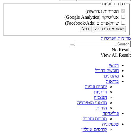
בחירת עוגיות
הכרחיות (נדרשות)
אנליטיקה (Google Analytics)
שיווק/פרסום (Facebook/Ads)
שמור את הבחירה
בטל
מדיניות הפרטיות
No Result
View All Result
ראשי
חופשה בחו"ל
מתכונים
בריאות
יחסים וזוגיות
רוחניות
העצמה
סרטוני מוטיבציה
הורות
פוליטיקה
תרבות וחברה
טכנולוגיה
קורסים אונליין