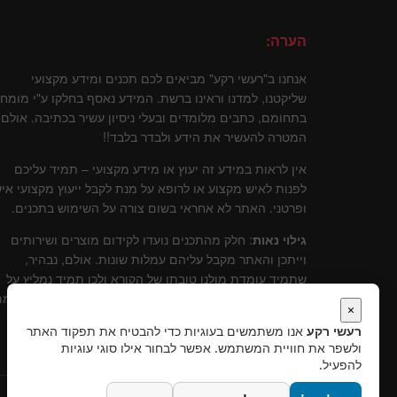
הערה:
אנחנו ב"רעשי רקע" מביאים לכם תכנים ומידע מקצועי
שליקטנו, למדנו וראינו ברשת. המידע נאסף בחלקו ע"י מומח
בתחומם, כתבים מלומדים ובעלי ניסיון עשיר בכתיבה. אולם
המטרה להעשיר את הידע ולבדר בלבד!!
אין לראות במידע זה יעוץ או מידע מקצועי – תמיד עליכם
לפנות לאיש מקצוע או לרופא על מנת לקבל ייעוץ מקצועי איש
ופרטני. האתר לא אחראי בשום צורה על השימוש בתכנים.
גילוי נאות
: חלק מהתכנים נועדו לקידום מוצרים ושירותים
וייתכן והאתר מקבל עליהם עמלות שונות. אולם, נבהיר,
שתמיד עומדת מולנו טובתו של הקורא ולכן תמיד נמליץ על
שירותים ומוצרים שלדעתינו עומדים בסטנרט איכותי וקידומ
×
יכול להוות תרומה לקוראים.
רעשי רקע
אנו משתמשים בעוגיות כדי להבטיח את תפקוד האתר
ולשפר את חוויית המשתמש. אפשר לבחור אילו סוגי עוגיות
להפעיל.