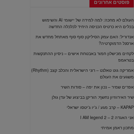
פוסטים אחרונים
העולם לא מחכה: למה למידה של יישומי AI והשימוש
בכלים היא כרטיס הכניסה היחיד לכלכלה החדשה
אנדוריל: האם עמק הסיליקון סוף סוף מאתחל מחדש את
ארסנל הדמוקרטיה?
לקחים מכישלון חמור באבטחת אישים – ניסיון ההתנקשות
בטראמפ
אמריקה גוט טאלנט – רוני הישראלית והכלב קצב (Rhythm)
משגעים את העולם
אפרים שמיר – נכון את יפה – סודות השיר
שיר האירווזיון נחשף: הוריקן בביצוע של עדן גולן
KAPAP – קרב מגע / ג'יו ג'יטסו ישראלי
אני האגדה 2 – I AM legend 2
מתכון ראמן אמיתי