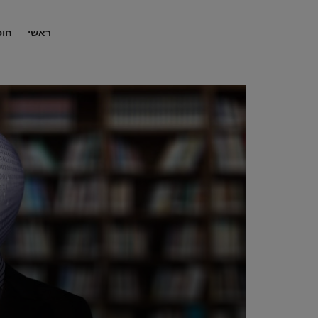
ראשי
חופ