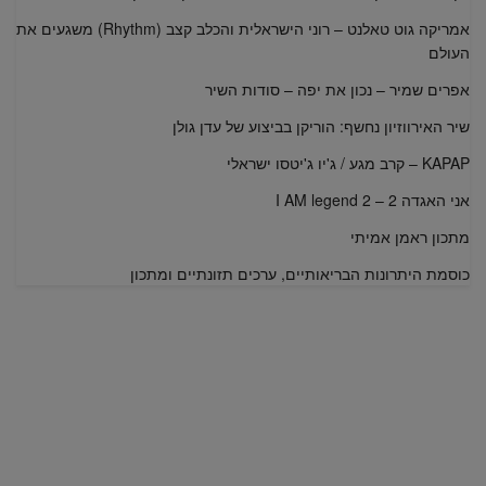
אמריקה גוט טאלנט – רוני הישראלית והכלב קצב (Rhythm) משגעים את
העולם
אפרים שמיר – נכון את יפה – סודות השיר
שיר האירווזיון נחשף: הוריקן בביצוע של עדן גולן
KAPAP – קרב מגע / ג'יו ג'יטסו ישראלי
אני האגדה 2 – I AM legend 2
מתכון ראמן אמיתי
כוסמת היתרונות הבריאותיים, ערכים תזונתיים ומתכון