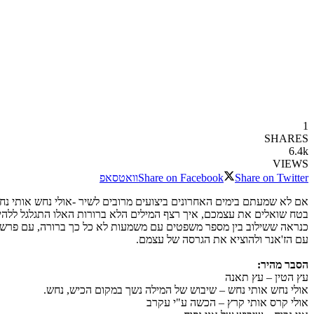
1
SHARES
6.4k
VIEWS
Share on Twitter
Share on Facebook
וואטסאפ
בטח שואלים את עצמכם, איך רצף המילים הלא ברורות האלו התגלגל ללהיט
כנראה ששילוב בין מספר משפטים עם משמעות לא כל כך ברורה, עם פרשנו
עם הז'אנר ולהוציא את הגרסה של עצמם.
הסבר מהיר:
עץ הטין – עץ תאנה
אולי נחש אותי נחש – שיבוש של המילה נשך במקום הכיש, נחש.
אולי קרס אותי קרץ – הכשה ע"י עקרב