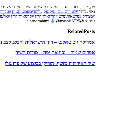
טין, קרץ, נבוח – הסבר המילים מהשיחה המפורסמת לאלעד: "
ואני נבוח"
#לומדים_עם_טיקטוק
#לומדיםעםטיקטוק
#עברית
#מצחיק
#נחשאותינחש
#קרץאותיקרץ
#קרסאותיקרץ
#אלעד
נתניהו @eleanorrahimi
@masola6725
Related
Posts
אמריקה גוט טאלנט – רוני הישראלית והכלב קצב (Rhythm) משגעים את העולם
אפרים שמיר – נכון את יפה – סודות השיר
שיר האירווזיון נחשף: הוריקן בביצוע של עדן גולן