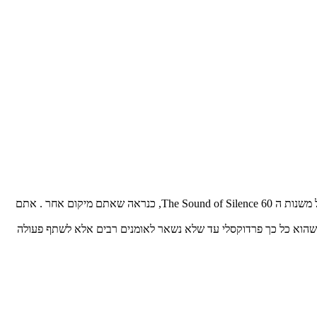
אם לא שמעתם בימים האחרונים ביצועים מרובים לשיר -אולי נחש אותי נחש אולי קרס אותי קרץ המבוסס על המנגינה של הלהיט של של סימון וגרופנקל משנות ה 60 The Sound of Silence, כנראה שאתם מיקום אחר . אתם
 שהוא כל כך פרדוקסלי עד שלא נשאר לאומנים רבים אלא לשתף פעולה