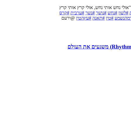
אולי נחש אותי נחש, אולי קרץ אותי קרץ
#לשון
#נחש
#נושך
#נשך
#ערבית
#קרס
מהנשמע
#טין
#תאנה
#עץהטין
@ירעם