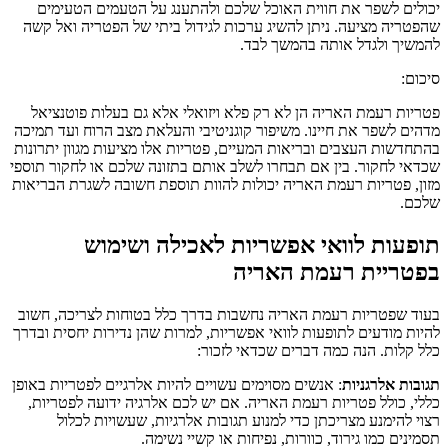
יכולים לשפר את חווית האוכל שלכם ולהתענג על הטעמים הטעימים
שהפטריה מציעה. ניתן להשיג ערכות לגידול ביתי של הפטריה ואל קשה
להמשיך ולגדל אותה בהמשך לבד.
סיכום:
פטריות רעמת האריה הן לא רק פלא ויזואלי אלא גם בעלות פוטנציאל
מדהים לשפר את חיינו. משיפור קוגניטיבי והעלאת מצב הרוח ועד תמיכה
בהתחדשות העצבים ובריאות המעיים, פטריות אלו מציעות מגוון יתרונות
שכדאי לחקור. בין אם תבחרו לשלב אותם בתזונה שלכם או לחקור תוספי
מזון, פטריות רעמת האריה יכולות להוות תוספת חשובה לשגרת הבריאות
שלכם.
תופעות לוואי אפשריות לאכילה ושימוש
בפטריית רעמת האריה
בעוד שפטריות רעמת האריה נחשבות בדרך כלל בטוחות לצריכה, חשוב
להיות מודעים לתופעות לוואי אפשריות, למרות שהן נדירות יחסית ובדרך
כלל קלות. הנה כמה דברים שכדאי לזכור:
תגובות אלרגניות
: אנשים מסוימים עשויים להיות אלרגיים לפטריות באופן
כללי, כולל פטריות רעמת האריה. אם יש לכם אלרגיה ידועה לפטריות,
רצוי להימנע מצריכתן כדי למנוע תגובות אלרגיות, שעשויות לכלול
תסמינים כמו גירוד, כוורות, נפיחות או קשיי נשימה.