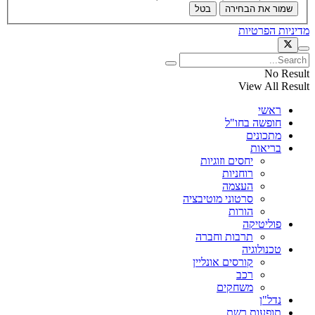
שמור את הבחירה
בטל
מדיניות הפרטיות
No Result
View All Result
ראשי
חופשה בחו"ל
מתכונים
בריאות
יחסים וזוגיות
רוחניות
העצמה
סרטוני מוטיבציה
הורות
פוליטיקה
תרבות וחברה
טכנולוגיה
קורסים אונליין
רכב
משחקים
נדל"ן
תופעות רשת