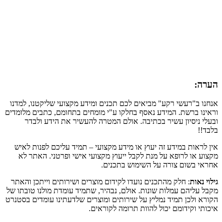
הערה:
אנחנו ב"רעשי רקע" מביאים לכם תכנים ומידע מקצועי שליקטנו, למדנו
וראינו ברשת. המידע נאסף בחלקו ע"י מומחים בתחומם, כתבים מלומדים
ובעלי ניסיון עשיר בכתיבה. אולם המטרה להעשיר את הידע ולבדר
בלבד!!
אין לראות במידע זה יעוץ או מידע מקצועי – תמיד עליכם לפנות לאיש
מקצוע או לרופא על מנת לקבל ייעוץ מקצועי אישי ופרטני. האתר לא
אחראי בשום צורה על השימוש בתכנים.
גילוי נאות
: חלק מהתכנים נועדו לקידום מוצרים ושירותים וייתכן והאתר
מקבל עליהם עמלות שונות. אולם, נבהיר, שתמיד עומדת מולנו טובתו של
הקורא ולכן תמיד נמליץ על שירותים ומוצרים שלדעתינו עומדים בסטנרט
איכותי וקידומם יכול להוות תרומה לקוראים.