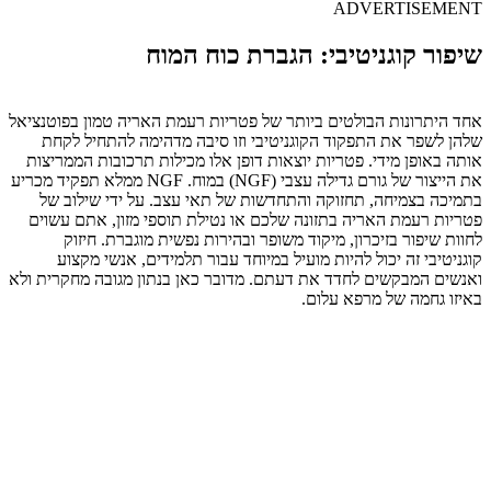
ADVERTISEMENT
שיפור קוגניטיבי: הגברת כוח המוח
אחד היתרונות הבולטים ביותר של פטריות רעמת האריה טמון בפוטנציאל
שלהן לשפר את התפקוד הקוגניטיבי וזו סיבה מדהימה להתחיל לקחת
אותה באופן מידי. פטריות יוצאות דופן אלו מכילות תרכובות הממריצות
את הייצור של גורם גדילה עצבי (NGF) במוח. NGF ממלא תפקיד מכריע
בתמיכה בצמיחה, תחזוקה והתחדשות של תאי עצב. על ידי שילוב של
פטריות רעמת האריה בתזונה שלכם או נטילת תוספי מזון, אתם עשוים
לחוות שיפור בזיכרון, מיקוד משופר ובהירות נפשית מוגברת. חיזוק
קוגניטיבי זה יכול להיות מועיל במיוחד עבור תלמידים, אנשי מקצוע
ואנשים המבקשים לחדד את דעתם. מדובר כאן בנתון מגובה מחקרית ולא
באיזו גחמה של מרפא עלום.