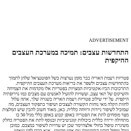
ADVERTISEMENT
התחדשות עצבים: תמיכה במערכת העצבים
ההיקפית
פטריות רעמת האריה כבר מזמן נערצות בשל הפוטנציאל שלהן לתמוך
בהתחדשות עצבים ולשפר את בריאות מערכת העצבים ההיקפית.
התרכובות הביו-אקטיביות המצויות בפטריות אלו מקדמות את הצמיחה
והשיקום של תאי עצב, ועשויות להועיל לאנשים עם מצבים כמו נוירופתיה
היקפית. על ידי שילוב פטריות רעמת האריה בשגרה שלך, אתה עלול
לחוות הקלה מאי נוחות הקשורה לעצבים ושיפור בתפקוד העצבים, מה
שמוביל לשיפור ניידות ורווחה כללית. כאן, מאוד חשוב להבין שיש המלצות
מצד מומחים לתת את הפטריה באופן קבוע באופן כללי מגיל 50 בו
מתחילה ירידה כללית ביכולות קוגניטיביות ובנוסף לתת את הפטריה כחלק
משיגרת טיפול בחולי אלצהיימר שכן יש עדויות לשיפור במצבם. כמובן
שכל טיפול דורש התייעצות עם איש מקצוע., אנא בררו לפני שאיש