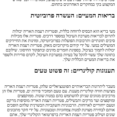
המקצוע בקי במחקרים האחרונים בתחום.
בריאות המעיים: העשרה פרוביוטית
מעי בריא הוא הבסיס לרווחה כללית, ופטריות רעמת האריה יכולות
לתרום לבריאות מערכת העיכול במספר דרכים. פטריות אלו מכילות
סיבים תזונתיים ותרכובות הפועלות כפרוביוטיקה, ומזינות את החיידקים
המועילים במעי. על ידי קידום מיקרוביום מאוזן, פטריות רעמת האריה
יכולות לתמוך בעיכול, בספיגת חומרים מזינים ובתפקוד החיסוני. שילובם
בתזונה שלך עשוי להקל על בעיות במערכת העיכול, לקדם סדירות ולשפר
את בריאות המעיים הכללית שלך.
תענוגות קולינריים: זה פשוט טעים
מעבר ליתרונות הבריאותיים הפוטנציאליים שלהן, פטריות רעמת האריה
מציעות חוויה קולינרית מענגת. עם טעם המזכיר פירות ים, פטריות אלו הן
מרכיבים מגוונים שניתן להשתמש בהם במנות שונות. ממוקפצים
ומוקפצים ועד מרקים ותבשילים, פטריות רעמת האריה מוסיפות מרקם
וטעם ייחודיים לארוחות. הרבגוניות והעקביות הבשרנית שלהם הופכים
אותם לבחירה מצוינת למנות צמחוניות וטבעוניות. על ידי חקר מתכונים
שונים ושילוב פטריות רעמת האריות ברפרטואר הקולינרי שלך, אתם