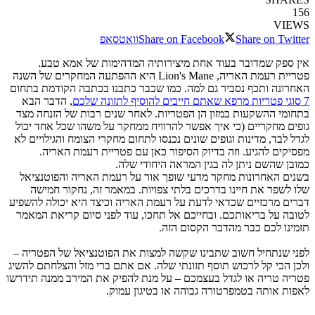
156
VIEWS
Share on Twitter
Share on Facebook
וואטסאפ
אין ספק שמדובר בעוד אחת מיצירותיה המדהימות של אמא טבע.
פטריית רעמת האריה, Lion's Mane היא ההפתעה המחקרים של השנה
האחרונה ותכף נסביר גם למה. כמו שכבר כתבנו בכתבה הקודמת בתחום
7 סוגי פטריות מרפא שאתם חייבים להוסיף לתזונה שלכם
, הדבר הבא
בתחומי ההשקעות במזון הן הפטריות. לאחר שנים רבות של הזנחה מצד
גופים מחקריים (כי איך אפשר להרוויח ממחקר על משהו שכל אחד יכול
לגדל לבד, מדינות וגופים שונים נכנסו לתחום מחקרי הצומח והגילויים לא
מפסיקים להגיע. וזה בדיוק הסיפור כאן עם פטריית רעמת האריה.
כמובן שהשם ניתן לה בגין המראה היחודי שלה.
בשנים האחרונות מחקר מדעי שופך אור על רעמת האריה והפוטנציאל
שלו לשפר את חיינו בדרכים בלתי צפויות. במאמר זה, נחקור חמישה
דברים מרכזיים שכדאי לדעת על רעמת האריה וכיצד היא יכולה להשפיע
לטובה על בריאותכם. ובחייכם אל תחכו, עוד לפני סיום קריאת המאמר
תזמינו לכם כבר מהדבר הקסום הזה.
לפני שנתחיל חשוב שתבינו שקשה למצות את הפוטנציאל של הפטריה –
ולכן הכי קל לרכוש תוסף תזונתי שלה. אם אתם ברי מזל והצלחתם להשיג
פטריה טריה או לגדל בעצמכם – על מנת להפיק את המירב ממנה תידרשו
לאפות אותה בטמפרטורה גבוהה או בטיגון עמוק.