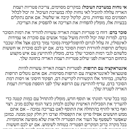
אי נוחות במערכת העיכול:
במקרים מסוימים, צריכת פטריות רעמת
האריה עלולה להוביל לאי נוחות קלה במערכת העיכול. זה יכול לכלול
תסמינים כמו נפיחות, גזים, קלקול קיבה או שלשול. אם אתם נתקלים
בבעיות אלו, מומלץ להפחית את הצריכה או להפסיק את הצריכה.
סוכר בדם
: דווח כי פטריות רעמת האריה עשויות להוריד את רמות הסוכר
בדם. למרות שזה יכול להיות מועיל עבור אנשים עם סוכרת או עמידות
לאינסולין, זה עלול לגרום להיפוגליקמיה (סוכר נמוך בדם) אצל אלה שכבר
נוטלים תרופות להורדת רמות הסוכר בדם. אם יש לכם סוכרת או חששות
כלשהם לגבי רמות הסוכר שלך בדם, מומלץ להתייעץ עם איש מקצוע
בתחום הבריאות לפני שילוב פטריות רעמת האריה בתזונה שלך.
אינטראקציה עם תרופות
: לפטריות רעמת האריה עשויות להיות
פוטנציאל לאינטראקציה עם תרופות מסוימות. אם אתם נוטלים תרופות
כלשהן, במיוחד אלו הקשורות לקרישת דם, תפקוד חיסוני או ויסות רמת
הסוכר בדם, עדיף להתייעץ עם הרופא שלך לפני הוספת פטריות רעמת
האריה לשגרה שלך.
כמו בכל שינוי תזונתי או תוסף חדש, מומלץ להתחיל עם כמות קטנה כדי
להעריך את הסבילות האישית שלכם ולבחון כיצד הגוף שלכם מגיב. רצוי
ואף כדאי להויף בהתחלה את התוסף לאט בצריכה נמוכה – אם אתם
ממש חוששים אפילו פרקו את הקפסולה וצרכו רק חלק קטן ממנה. כמובן
שאפשר לשפשף על העור את הפטריה ולראות שלא מופיעה אדמומיות.
בכל מקרה ברוב המקרים הפטריה בטוחה לשימוש. אם יש לכם חששות