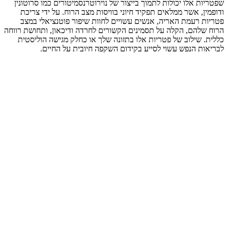
שפטריות אלו יכולות לתמוך בייצור של נוירוטרנסמיטורים כמו סרוטונין
ודופמין, אשר ממלאים תפקיד חיוני בוויסות מצב הרוח. על ידי צריכת
פטריות רעמת האריה, אנשים עשויים לחוות שיפור פוטנציאלי במצב
הרוח שלהם, הקלה על תסמינים הקשורים לחרדה ודיכאון, ותחושת רווחה
כללית. שילוב של פטריות אלו בתזונה שלך או כחלק מגישה הוליסטית
לבריאות הנפש עשוי לסייע בקידום השקפה חיובית על החיים.