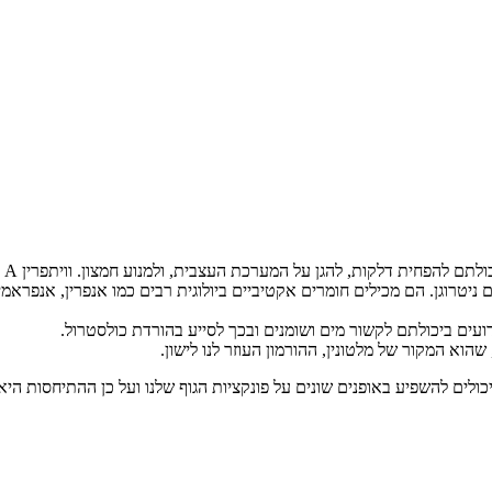
ערכת העצבית, ולמנוע חמצון. וויתפרין A וסומניפרין A הם שני הוויתאנולידים החשובים ביותר שנמצאים באשווגנדה.
טרוגן. הם מכילים חומרים אקטיביים ביולוגית רבים כמו אנפרין, אנפראמין, ו
דועים ביכולתם לקשור מים ושומנים ובכך לסייע בהורדת כולסטרול.
 שהוא המקור של מלטונין, ההורמון העוזר לנו לישון.
יכולים להשפיע באופנים שונים על פונקציות הגוף שלנו ועל כן ההתיחסות ה