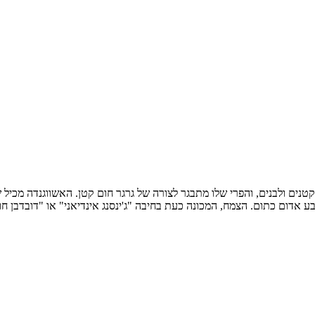
הו נע בין 35 עד 75 ס"מ. פרחי האשווגנדה קטנים ולבנים, והפרי שלו מתבגר לצורה של גרגר חו
 אדום כתום. הצמח, המכונה כעת בחיבה "ג'ינסנג אינדיאני" או "דובדבן חו