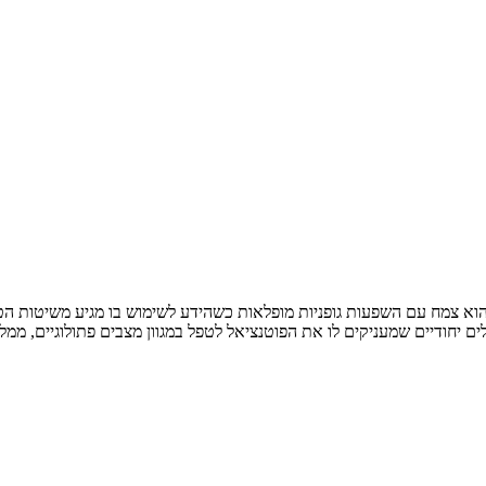
וגנדה, מוכר גם בשמו המדעי, ויתניה משכרת (Withania somnifera), הוא צמח עם השפעות גופניות מופלאות כשה
לים יחודיים שמעניקים לו את הפוטנציאל לטפל במגוון מצבים פתולוגיים, מ