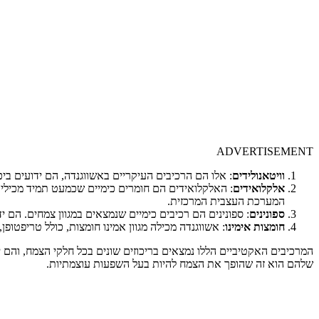
ADVERTISEMENT
וויטאנולידים
: אלו הם הרכיבים העיקריים באשווגנדה, הם ידועים ביכולתם להפחית דלקות, להגן על המ
אלקלואידים
: האלקלואידים הם חומרים כימיים שכמעט תמיד מכילים ני
המערכת העצבית המרכזית.
ספונינים
: ספונינים הם רכיבים כימיים שנמצאים במגוון צמחים. הם י
חומצות אימינו
: אשווגנדה מכילה מגוון אמינו חומצות, כולל טריפטופן,
המרכיבים האקטיביים הללו נמצאים בריכוזים שונים בכל חלקי הצמח, והם 
שלהם הוא זה שהופך את הצמח להיות בעל השפעות עוצמתיות.