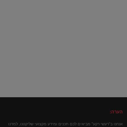
הערה:
אנחנו ב"רעשי רקע" מביאים לכם תכנים ומידע מקצועי שליקטנו, למדנו