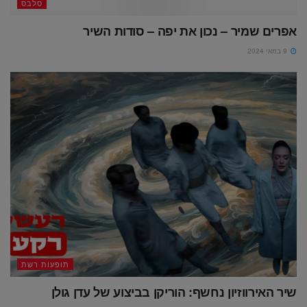
סלבס
אפרים שמיר – נכון את יפה – סודות השיר
9 במאי 2024
תופעות רשת
שיר האירווזיון נחשף: הוריקן בביצוע של עדן גולן