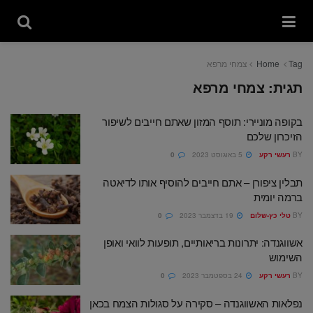
Tag
Home
צמחי מרפא
תגית:
צמחי מרפא
בקופה מוניירי: תוסף המזון שאתם חייבים לשיפור
הזיכרון שלכם
BY
רעשי רקע
5 באוגוסט 2023
0
תבלין ציפורן – אתם חייבים להוסיף אותו לדיאטה
ברמה יומית
BY
טלי כץ-שלום
19 בדצמבר 2023
0
אשווגנדה: יתרונות בריאותיים, תופעות לוואי ואופן
השימוש
BY
רעשי רקע
24 בספטמבר 2023
0
נפלאות האשווגנדה – סקירה על סגולות הצמח בכאן