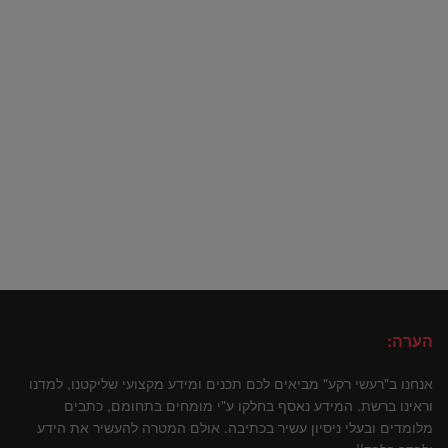
הערה:
אנחנו ב"רעשי רקע" מביאים לכם תכנים ומידע מקצועי שליקטנו, למדנו
וראינו ברשת. המידע נאסף בחלקו ע"י מומחים בתחומם, כתבים
מלומדים ובעלי ניסיון עשיר בכתיבה. אולם המטרה להעשיר את הידע