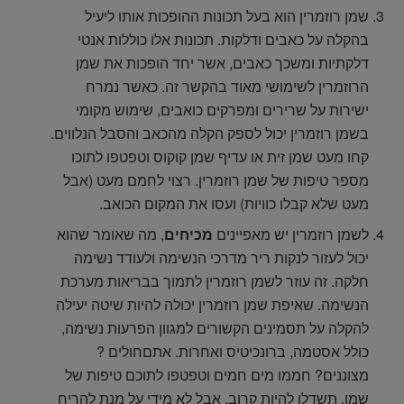
שמן רוזמרין הוא בעל תכונות ההופכות אותו ליעיל
בהקלה על כאבים ודלקות. תכונות אלו כוללות אנטי
דלקתיות ומשכך כאבים, אשר יחד הופכות את שמן
הרוזמרין לשימושי מאוד בהקשר זה. כאשר נמרח
ישירות על שרירים ומפרקים כואבים, שימוש מקומי
בשמן רוזמרין יכול לספק הקלה מהכאב והסבל הנלווים.
קחו מעט שמן זית או עדיף שמן קוקוס וטפטפו לתוכו
מספר טיפות של שמן רוזמרין. רצוי לחמם מעט (אבל
מעט שלא קבלו כוויות) ועסו את המקום הכואב.
לשמן רוזמרין יש מאפיינים
מכיחים
, מה שאומר שהוא
יכול לעזור לנקות ריר מדרכי הנשימה ולעודד נשימה
חלקה. זה עוזר לשמן רוזמרין לתמוך בבריאות מערכת
הנשימה. שאיפת שמן רוזמרין יכולה להיות שיטה יעילה
להקלה על תסמינים הקשורים למגוון הפרעות נשימה,
כולל אסטמה, ברונכיטיס ואחרות. אתםחולים ?
מצוננים? חממו מים חמים וטפטפו לתוכם טיפות של
שמן, תשדלו להיות קרוב, אבל לא מידי על מנת להריח