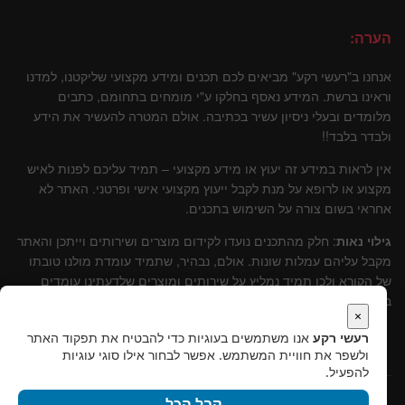
הערה:
אנחנו ב"רעשי רקע" מביאים לכם תכנים ומידע מקצועי שליקטנו, למדנו
וראינו ברשת. המידע נאסף בחלקו ע"י מומחים בתחומם, כתבים
מלומדים ובעלי ניסיון עשיר בכתיבה. אולם המטרה להעשיר את הידע
ולבדר בלבד!!
אין לראות במידע זה יעוץ או מידע מקצועי – תמיד עליכם לפנות לאיש
מקצוע או לרופא על מנת לקבל ייעוץ מקצועי אישי ופרטני. האתר לא
אחראי בשום צורה על השימוש בתכנים.
גילוי נאות
: חלק מהתכנים נועדו לקידום מוצרים ושירותים וייתכן והאתר
מקבל עליהם עמלות שונות. אולם, נבהיר, שתמיד עומדת מולנו טובתו
של הקורא ולכן תמיד נמליץ על שירותים ומוצרים שלדעתינו עומדים
בסטנרט איכותי וקידומם יכול להוות תרומה לקוראים.
×
רעשי רקע
אנו משתמשים בעוגיות כדי להבטיח את תפקוד האתר
ולשפר את חוויית המשתמש. אפשר לבחור אילו סוגי עוגיות
להפעיל.
קבל הכל