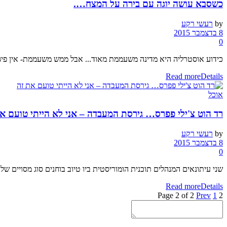
כשסבא עושה יוגה עם בירה על המצח….
by
רעשי רקע
8 בדצמבר 2015
0
כידוע אוסטרליה היא מדינה משעממת מאוד... אבל ממש משעממת- אין פיגועי
Read more
Details
אוכל
רד הוט צ'ילי פפרס… גירסת המעבדה – אני לא הייתי טועם א
by
רעשי רקע
8 בדצמבר 2015
0
שני עיתונאים המנהלים תוכנית הומוריסטית ביו טיוב בוחנים סוג מסויים 
Read more
Details
Page 2 of 2
Prev
1
2