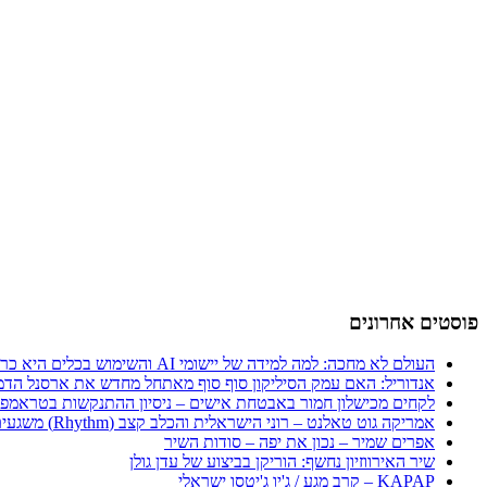
פוסטים אחרונים
העולם לא מחכה: למה למידה של יישומי AI והשימוש בכלים היא כרטיס הכניסה היחיד לכלכלה החדשה
אנדוריל: האם עמק הסיליקון סוף סוף מאתחל מחדש את ארסנל הדמ
לקחים מכישלון חמור באבטחת אישים – ניסיון ההתנקשות בטראמפ
אמריקה גוט טאלנט – רוני הישראלית והכלב קצב (Rhythm) משגעים את העולם
אפרים שמיר – נכון את יפה – סודות השיר
שיר האירווזיון נחשף: הוריקן בביצוע של עדן גולן
KAPAP – קרב מגע / ג'יו ג'יטסו ישראלי