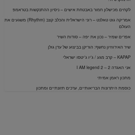
לקחים מכישלון חמור באבטחת אישים – ניסיון ההתנקשות בטראמפ
אמריקה גוט טאלנט – רוני הישראלית והכלב קצב (Rhythm) משגעים את
העולם
אפרים שמיר – נכון את יפה – סודות השיר
שיר האירווזיון נחשף: הוריקן בביצוע של עדן גולן
KAPAP – קרב מגע / ג'יו ג'יטסו ישראלי
אני האגדה 2 – I AM legend 2
מתכון ראמן אמיתי
כוסמת היתרונות הבריאותיים, ערכים תזונתיים ומתכון