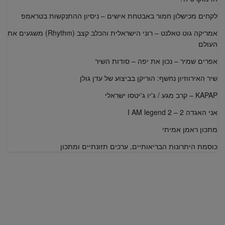
לקחים מכישלון חמור באבטחת אישים – ניסיון ההתנקשות בטראמפ
אמריקה גוט טאלנט – רוני הישראלית והכלב קצב (Rhythm) משגעים את
העולם
אפרים שמיר – נכון את יפה – סודות השיר
שיר האירווזיון נחשף: הוריקן בביצוע של עדן גולן
KAPAP – קרב מגע / ג'יו ג'יטסו ישראלי
אני האגדה 2 – I AM legend 2
מתכון ראמן אמיתי
כוסמת היתרונות הבריאותיים, ערכים תזונתיים ומתכון