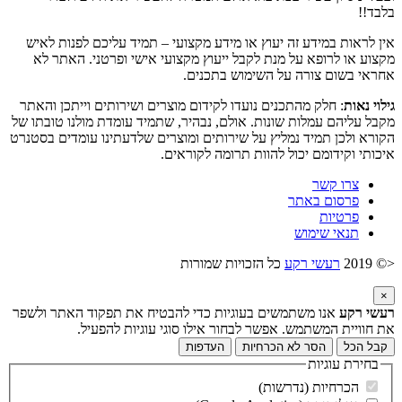
בלבד!!
אין לראות במידע זה יעוץ או מידע מקצועי – תמיד עליכם לפנות לאיש
מקצוע או לרופא על מנת לקבל ייעוץ מקצועי אישי ופרטני. האתר לא
אחראי בשום צורה על השימוש בתכנים.
גילוי נאות
: חלק מהתכנים נועדו לקידום מוצרים ושירותים וייתכן והאתר
מקבל עליהם עמלות שונות. אולם, נבהיר, שתמיד עומדת מולנו טובתו של
הקורא ולכן תמיד נמליץ על שירותים ומוצרים שלדעתינו עומדים בסטנרט
איכותי וקידומם יכול להוות תרומה לקוראים.
צרו קשר
פרסום באתר
פרטיות
תנאי שימוש
<© 2019
רעשי רקע
כל הזכויות שמורות
×
רעשי רקע
אנו משתמשים בעוגיות כדי להבטיח את תפקוד האתר ולשפר
את חוויית המשתמש. אפשר לבחור אילו סוגי עוגיות להפעיל.
קבל הכל
הסר לא הכרחיות
העדפות
בחירת עוגיות
הכרחיות (נדרשות)