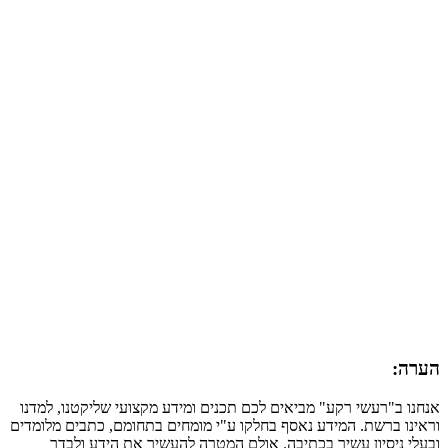
הערה:
אנחנו ב"רעשי רקע" מביאים לכם תכנים ומידע מקצועי שליקטנו, למדנו
וראינו ברשת. המידע נאסף בחלקו ע"י מומחים בתחומם, כתבים מלומדים
ובעלי ניסיון עשיר בכתיבה. אולם המטרה להעשיר את הידע ולבדר