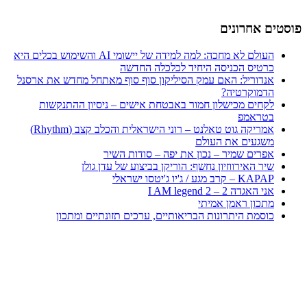
פוסטים אחרונים
העולם לא מחכה: למה למידה של יישומי AI והשימוש בכלים היא
כרטיס הכניסה היחיד לכלכלה החדשה
אנדוריל: האם עמק הסיליקון סוף סוף מאתחל מחדש את ארסנל
הדמוקרטיה?
לקחים מכישלון חמור באבטחת אישים – ניסיון ההתנקשות
בטראמפ
אמריקה גוט טאלנט – רוני הישראלית והכלב קצב (Rhythm)
משגעים את העולם
אפרים שמיר – נכון את יפה – סודות השיר
שיר האירווזיון נחשף: הוריקן בביצוע של עדן גולן
KAPAP – קרב מגע / ג'יו ג'יטסו ישראלי
אני האגדה 2 – I AM legend 2
מתכון ראמן אמיתי
כוסמת היתרונות הבריאותיים, ערכים תזונתיים ומתכון