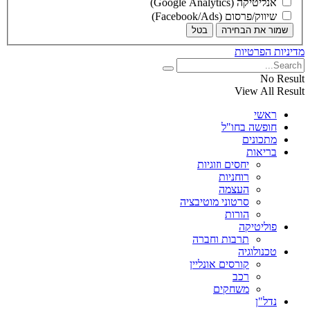
אנליטיקה (Google Analytics)
שיווק/פרסום (Facebook/Ads)
שמור את הבחירה
בטל
מדיניות הפרטיות
No Result
View All Result
ראשי
חופשה בחו"ל
מתכונים
בריאות
יחסים וזוגיות
רוחניות
העצמה
סרטוני מוטיבציה
הורות
פוליטיקה
תרבות וחברה
טכנולוגיה
קורסים אונליין
רכב
משחקים
נדל"ן