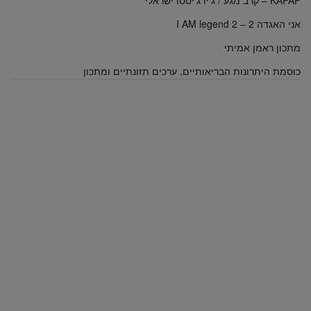
KAPAP – קרב מגע / ג'יו ג'יטסו ישראלי
אני האגדה 2 – I AM legend 2
מתכון ראמן אמיתי
כוסמת היתרונות הבריאותיים, ערכים תזונתיים ומתכון