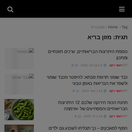
Tag
Home
מזון בריא
תגית:
מזון בריא
כוסמת היתרונות הבריאותיים, ערכים תזונתיים
ומתכון
BY
רעשי רקע
8 בפברואר 2024
0
כבד שומני תרופת סבתא: להיפטר מכבד שומני
ולשפר את הבריאות באופן טבעי
BY
רעשי רקע
23 בינואר 2024
0
תחנת הכוח הירוקה שלכם: 12 היתרונות
הבריאותיים והמפתיעים של -אדממה
BY
רעשי רקע
18 ביולי 2023
0
הסוף למאבקים – כך תצליחו לשכנע גם ילדים