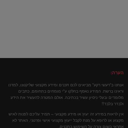
הערה:
אנחנו ב"רעשי רקע" מביאים לכם תכנים ומידע מקצועי שליקטנו, למדנו
וראינו ברשת. המידע נאסף בחלקו ע"י מומחים בתחומם, כתבים
מלומדים ובעלי ניסיון עשיר בכתיבה. אולם המטרה להעשיר את הידע
ולבדר בלבד!!
אין לראות במידע זה יעוץ או מידע מקצועי – תמיד עליכם לפנות לאיש
מקצוע או לרופא על מנת לקבל ייעוץ מקצועי אישי ופרטני. האתר לא
אחראי בשום צורה על השימוש בתכנים.