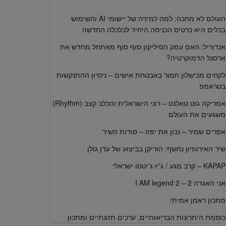
העולם לא מחכה: למה למידה של יישומי AI והשימוש
בכלים היא כרטיס הכניסה היחיד לכלכלה החדשה
אנדוריל: האם עמק הסיליקון סוף סוף מאתחל מחדש את
ארסנל הדמוקרטיה?
לקחים מכישלון חמור באבטחת אישים – ניסיון ההתנקשות
בטראמפ
אמריקה גוט טאלנט – רוני הישראלית והכלב קצב (Rhythm)
משגעים את העולם
אפרים שמיר – נכון את יפה – סודות השיר
שיר האירווזיון נחשף: הוריקן בביצוע של עדן גולן
KAPAP – קרב מגע / ג'יו ג'יטסו ישראלי
אני האגדה 2 – I AM legend 2
מתכון ראמן אמיתי
כוסמת היתרונות הבריאותיים, ערכים תזונתיים ומתכון