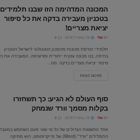
המכונה המדהימה הזו שבנו תלמידים
בטכניון מעבירה בדקה את כל סיפור
יציאת מצריים!
BY
16 באפריל 2019
שלי
0
תלמידי הנדסת מכונות מהמכון הטכנולוגי לישראל הטכניון
בחיפה, בנו מכונה ענקית ייחודית ומרשימה, המעבירה את כל
סיפור יציאת מצריים בדקה. מה...
READ MORE
סוף העולם לא הגיע: כך תשחזרו
בקלות מסמך וורד שנמחק
BY
15 באפריל 2019
שלי
0
אחד החששות הגדולים של כל מי שאי פעם השתמש במעבד
התמלילים "וורד" (Word) של מייקרוסופט, הוא מחיקה