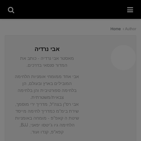
Home
Author
אבי נרדיה
מאסטר אבי נרדיה - כותב את
המדור סנסאי בדרכים.
אבי אחד ממומחי אומניות הלחימה
המובילים בארץ ובעולם, הן
בלחימה ספורטיבית והן בלחימה
צבאית/משטרתית.
אבי רס"ן בצה"ל, מדריך ירי מוסמך,
שירת בימ"מ כמדריך לחימה מייסד
שיטת ה קאפ"פ - מומחה באומניות
הלחימה גיו ג'יטסו יפאני, BJJ,
קפא"פ, קנדו ועוד.