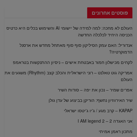
פוסטים אחרונים
העולם לא מחכה: למה למידה של יישומי AI והשימוש בכלים היא כרטיס
הכניסה היחיד לכלכלה החדשה
אנדוריל: האם עמק הסיליקון סוף סוף מאתחל מחדש את ארסנל
הדמוקרטיה?
לקחים מכישלון חמור באבטחת אישים – ניסיון ההתנקשות בטראמפ
אמריקה גוט טאלנט – רוני הישראלית והכלב קצב (Rhythm) משגעים את
העולם
אפרים שמיר – נכון את יפה – סודות השיר
שיר האירווזיון נחשף: הוריקן בביצוע של עדן גולן
KAPAP – קרב מגע / ג'יו ג'יטסו ישראלי
אני האגדה 2 – I AM legend 2
מתכון ראמן אמיתי