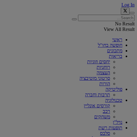
Log In
No Result
View All Result
ראשי
חופשה בחו"ל
מתכונים
בריאות
יחסים וזוגיות
רוחניות
העצמה
סרטוני מוטיבציה
הורות
פוליטיקה
תרבות וחברה
טכנולוגיה
קורסים אונליין
רכב
משחקים
נדל"ן
תופעות רשת
סלבס