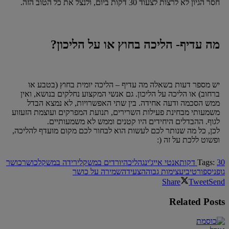
חסר הגיון לא לרצות לצעוד 30 דקות ביום, ולנצל את כל הטוב הזה.
מה עדיף- הליכה בחוץ או על הליכון?
יש מספר דעות בשאלה מה עדיף – הליכה יומית בחוץ (בטבע או
ברחוב) או הליכה על הליכון. גם אנשי המקצוע נחלקים בנושא, ואין
ממש הסכמה ודעה אחידה. בין שתי האפשרויות, לא נמצא הבדל
משמעותי מבחינת פעילות השרירים, תנועת המפרקים ועוצמת הזעזוע
לגוף. ההבדלים היחידים היו קטנים וממש לא משמעותיים.
לכן, כל מה שנותר לכם לעשות הוא לבחור לכם מקום מועדף להליכה,
ופשוט ללכת על זה (:
30 דקות
Tags:
אנטי אייג'ינג
הליכה
יורדים במשקל
ירידה במשקל
כושר
כושר
גופני
ספורטיבי
עצימות גבוהה
צעידה
שמירה על כושר
Share
Tweet
Send
Related
Posts