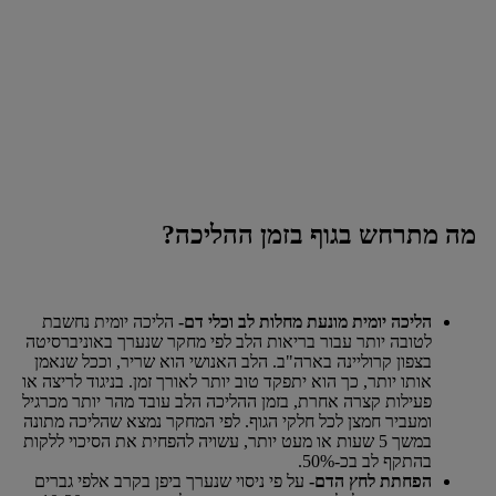
מה מתרחש בגוף בזמן ההליכה?
הליכה יומית מונעת מחלות לב וכלי דם-
הליכה יומית נחשבת
לטובה יותר עבור בריאות הלב לפי מחקר שנערך באוניברסיטה
בצפון קרוליינה בארה"ב. הלב האנושי הוא שריר, וככל שנאמן
אותו יותר, כך הוא יתפקד טוב יותר לאורך זמן. בניגוד לריצה או
פעילות קצרה אחרת, בזמן ההליכה הלב עובד מהר יותר מכרגיל
ומעביר חמצן לכל חלקי הגוף. לפי המחקר נמצא שהליכה מתונה
במשך 5 שעות או מעט יותר, עשויה להפחית את הסיכוי ללקות
בהתקף לב בכ-50%.
הפחתת לחץ הדם-
על פי ניסוי שנערך ביפן בקרב אלפי גברים