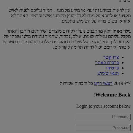
בלבד!!
אין לראות במידע זה יעוץ או מידע מקצועי – תמיד עליכם לפנות לאיש
מקצוע או לרופא על מנת לקבל ייעוץ מקצועי אישי ופרטני. האתר לא
אחראי בשום צורה על השימוש בתכנים.
גילוי נאות
: חלק מהתכנים נועדו לקידום מוצרים ושירותים וייתכן והאתר
מקבל עליהם עמלות שונות. אולם, נבהיר, שתמיד עומדת מולנו טובתו של
הקורא ולכן תמיד נמליץ על שירותים ומוצרים שלדעתינו עומדים בסטנרט
איכותי וקידומם יכול להוות תרומה לקוראים.
צרו קשר
פרסום באתר
פרטיות
תנאי שימוש
<© 2019
רעשי רקע
כל הזכויות שמורות
Welcome Back!
Login to your account below