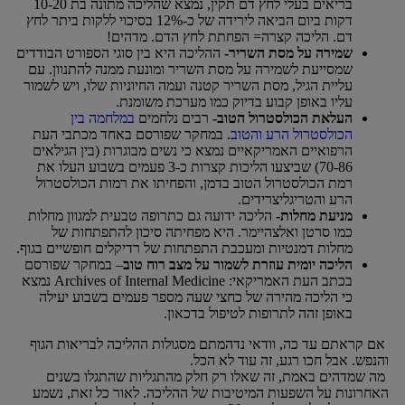
בריאים בעלי לחץ דם תקין, נמצא שהליכה מתונה בת 10-20
דקות ביום הביאה לירידה של כ-12% בסיכוי ללקות ביתר לחץ
דם. הליכה קצרה= הפחתת לחץ הדם. מדהים!
שמירה על מסת השריר-
ההליכה היא בין סוגי הספורט הבודדים
שמסייעת לשמירה על מסת השריר ומונעת ממנה להתנוון. עם
עליית הגיל, מסת השריר קטנה ועמה החיוניות שלו, ויש לשמור
עליו באופן קבוע בדיוק כמו מערכת משומנת.
העלאת הכולסטרול הטוב-
רבים נלחמים
במלחמה בין
הכולסטרול הרע והטוב
. במחקר שפורסם באחד מכתבי העת
הרפואיים האמריקאיים נמצא כי נשים מבוגרות (בין הגילאים
70-86) שביצעו הליכות קצרות כ-3 פעמים בשבוע העלו את
רמת הכולסטרול הטוב בדמן, והפחיתו את רמות הכולסטרול
הרע והטריגליצרידים.
מניעת מחלות-
הליכה ידועה גם כתרופה טבעית למגוון מחלות
כמו סרטן ואלצהיימר. היא מפחיתה סיכון להתפתחות של
מחלות דמנטיות ומעכבת התפתחות של רדיקלים חופשיים בגוף.
הליכה יומית עוזרת לשמור על מצב רוח טוב
– במחקר שפורסם
בכתב העת האמריקאי: Archives of Internal Medicine נמצא
כי הליכה מהירה של כחצי שעה מספר פעמים בשבוע יעילה
באופן זהה לתרופות לטיפול בדכאון.
אם קראתם עד כה, וודאי נדהמתם מסגולות ההליכה לבריאות הגוף
והנפש. אבל חכו רגע, זה עוד לא הכל.
מה שמדהים באמת, זה שאלו רק חלק מהתגליות שהתגלו בשנים
האחרונות על השפעות המיטיבות של ההליכה. לאור כל זאת, נשמע