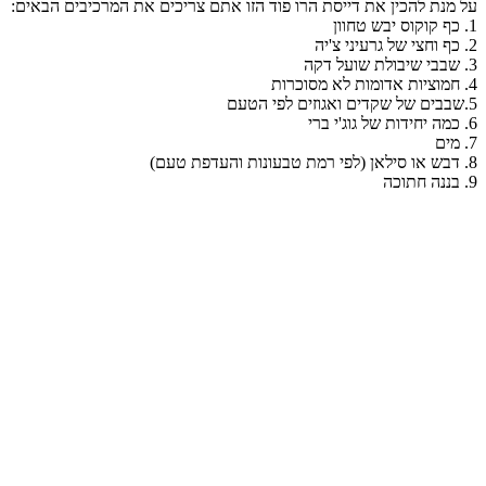
על מנת להכין את דייסת הרו פוד הזו אתם צריכים את המרכיבים הבאים:
1. כף קוקוס יבש טחוון
2. כף וחצי של גרעיני צ'יה
3. שבבי שיבולת שועל דקה
4. חמוציות אדומות לא מסוכרות
5.שבבים של שקדים ואגוזים לפי הטעם
6. כמה יחידות של גוג'י ברי
7. מים
8. דבש או סילאן (לפי רמת טבעונות והעדפת טעם)
9. בננה חתוכה