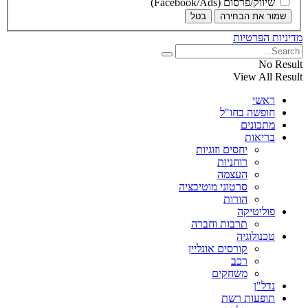
שיווק/פרסום (Facebook/Ads)
שמור את הבחירה
בטל
מדיניות הפרטיות
No Result
View All Result
ראשי
חופשה בחו"ל
מתכונים
בריאות
יחסים וזוגיות
רוחניות
העצמה
סרטוני מוטיבציה
הורות
פוליטיקה
תרבות וחברה
טכנולוגיה
קורסים אונליין
רכב
משחקים
נדל"ן
תופעות רשת