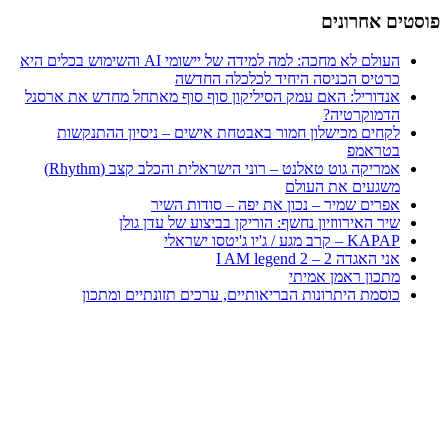
פוסטים אחרונים
העולם לא מחכה: למה למידה של יישומי AI והשימוש בכלים היא
כרטיס הכניסה היחיד לכלכלה החדשה
אנדוריל: האם עמק הסיליקון סוף סוף מאתחל מחדש את ארסנל
הדמוקרטיה?
לקחים מכישלון חמור באבטחת אישים – ניסיון ההתנקשות
בטראמפ
אמריקה גוט טאלנט – רוני הישראלית והכלב קצב (Rhythm)
משגעים את העולם
אפרים שמיר – נכון את יפה – סודות השיר
שיר האירווזיון נחשף: הוריקן בביצוע של עדן גולן
KAPAP – קרב מגע / ג'יו ג'יטסו ישראלי
אני האגדה 2 – I AM legend 2
מתכון ראמן אמיתי
כוסמת היתרונות הבריאותיים, ערכים תזונתיים ומתכון