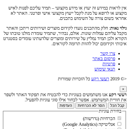
אין לראות במידע זה יעוץ או מידע מקצועי – תמיד עליכם לפנות לאיש
מקצוע או לרופא על מנת לקבל ייעוץ מקצועי אישי ופרטני. האתר לא
אחראי בשום צורה על השימוש בתכנים.
גילוי נאות
: חלק מהתכנים נועדו לקידום מוצרים ושירותים וייתכן והאתר
מקבל עליהם עמלות שונות. אולם, נבהיר, שתמיד עומדת מולנו טובתו של
הקורא ולכן תמיד נמליץ על שירותים ומוצרים שלדעתינו עומדים בסטנרט
איכותי וקידומם יכול להוות תרומה לקוראים.
צרו קשר
פרסום באתר
פרטיות
תנאי שימוש
<© 2019
רעשי רקע
כל הזכויות שמורות
×
רעשי רקע
אנו משתמשים בעוגיות כדי להבטיח את תפקוד האתר ולשפר
את חוויית המשתמש. אפשר לבחור אילו סוגי עוגיות להפעיל.
קבל הכל
הסר לא הכרחיות
העדפות
בחירת עוגיות
הכרחיות (נדרשות)
אנליטיקה (Google Analytics)