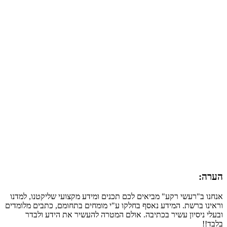
הערה:
אנחנו ב"רעשי רקע" מביאים לכם תכנים ומידע מקצועי שליקטנו, למדנו
וראינו ברשת. המידע נאסף בחלקו ע"י מומחים בתחומם, כתבים מלומדים
ובעלי ניסיון עשיר בכתיבה. אולם המטרה להעשיר את הידע ולבדר
בלבד!!