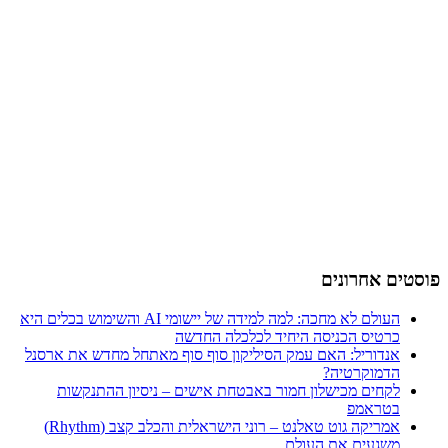
פוסטים אחרונים
העולם לא מחכה: למה למידה של יישומי AI והשימוש בכלים היא
כרטיס הכניסה היחיד לכלכלה החדשה
אנדוריל: האם עמק הסיליקון סוף סוף מאתחל מחדש את ארסנל
הדמוקרטיה?
לקחים מכישלון חמור באבטחת אישים – ניסיון ההתנקשות
בטראמפ
אמריקה גוט טאלנט – רוני הישראלית והכלב קצב (Rhythm)
משגעים את העולם