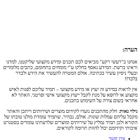
הערה:
אנחנו ב"רעשי רקע" מביאים לכם תכנים ומידע מקצועי שליקטנו, למדנו
וראינו ברשת. המידע נאסף בחלקו ע"י מומחים בתחומם, כתבים מלומדים
ובעלי ניסיון עשיר בכתיבה. אולם המטרה להעשיר את הידע ולבדר
בלבד!!
אין לראות במידע זה יעוץ או מידע מקצועי – תמיד עליכם לפנות לאיש
מקצוע או לרופא על מנת לקבל ייעוץ מקצועי אישי ופרטני. האתר לא
אחראי בשום צורה על השימוש בתכנים.
גילוי נאות
: חלק מהתכנים נועדו לקידום מוצרים ושירותים וייתכן והאתר
מקבל עליהם עמלות שונות. אולם, נבהיר, שתמיד עומדת מולנו טובתו של
הקורא ולכן תמיד נמליץ על שירותים ומוצרים שלדעתינו עומדים בסטנרט
איכותי וקידומם יכול להוות תרומה לקוראים.
צרו קשר