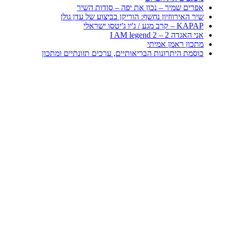
אפרים שמיר – נכון את יפה – סודות השיר
שיר האירווזיון נחשף: הוריקן בביצוע של עדן גולן
KAPAP – קרב מגע / ג'יו ג'יטסו ישראלי
אני האגדה 2 – I AM legend 2
מתכון ראמן אמיתי
כוסמת היתרונות הבריאותיים, ערכים תזונתיים ומתכון