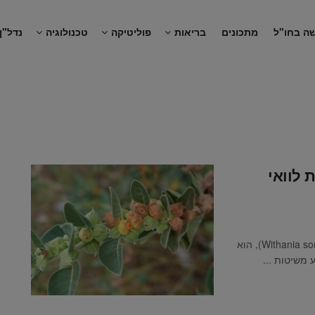
ה בחו"ל
מתכונים
בריאות
פוליטיקה
טכנולוגיה
נדל"ן
 לוואי
האשווגנדה, מוכר גם בשמו המדעי, ויתניה משכרת (Withania somnifera), הוא
משיטות ...