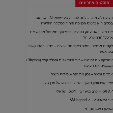
פוסטים אחרונים
העולם לא מחכה: למה למידה של יישומי AI והשימוש
בכלים היא כרטיס הכניסה היחיד לכלכלה החדשה
אנדוריל: האם עמק הסיליקון סוף סוף מאתחל מחדש את
ארסנל הדמוקרטיה?
לקחים מכישלון חמור באבטחת אישים – ניסיון ההתנקשות
בטראמפ
אמריקה גוט טאלנט – רוני הישראלית והכלב קצב (Rhythm)
משגעים את העולם
אפרים שמיר – נכון את יפה – סודות השיר
שיר האירווזיון נחשף: הוריקן בביצוע של עדן גולן
KAPAP – קרב מגע / ג'יו ג'יטסו ישראלי
אני האגדה 2 – I AM legend 2
מתכון ראמן אמיתי