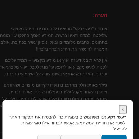
הערה:
אנחנו ב"רעשי רקע" מביאים לכם תכנים ומידע מקצועי
שליקטנו, למדנו וראינו ברשת. המידע נאסף בחלקו ע"י מומח
בתחומם, כתבים מלומדים ובעלי ניסיון עשיר בכתיבה. אולם
המטרה להעשיר את הידע ולבדר בלבד!!
אין לראות במידע זה יעוץ או מידע מקצועי – תמיד עליכם
לפנות לאיש מקצוע או לרופא על מנת לקבל ייעוץ מקצועי איש
ופרטני. האתר לא אחראי בשום צורה על השימוש בתכנים.
גילוי נאות
: חלק מהתכנים נועדו לקידום מוצרים ושירותים
וייתכן והאתר מקבל עליהם עמלות שונות. אולם, נבהיר,
שתמיד עומדת מולנו טובתו של הקורא ולכן תמיד נמליץ על
שירותים ומוצרים שלדעתינו עומדים בסטנרט איכותי וקידומ
×
יכול להוות תרומה לקוראים.
רעשי רקע
אנו משתמשים בעוגיות כדי להבטיח את תפקוד האתר
ולשפר את חוויית המשתמש. אפשר לבחור אילו סוגי עוגיות
להפעיל.