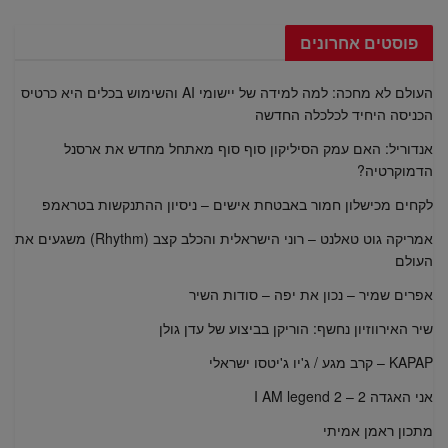
פוסטים אחרונים
העולם לא מחכה: למה למידה של יישומי AI והשימוש בכלים היא כרטיס
הכניסה היחיד לכלכלה החדשה
אנדוריל: האם עמק הסיליקון סוף סוף מאתחל מחדש את ארסנל
הדמוקרטיה?
לקחים מכישלון חמור באבטחת אישים – ניסיון ההתנקשות בטראמפ
אמריקה גוט טאלנט – רוני הישראלית והכלב קצב (Rhythm) משגעים את
העולם
אפרים שמיר – נכון את יפה – סודות השיר
שיר האירווזיון נחשף: הוריקן בביצוע של עדן גולן
KAPAP – קרב מגע / ג'יו ג'יטסו ישראלי
אני האגדה 2 – I AM legend 2
מתכון ראמן אמיתי