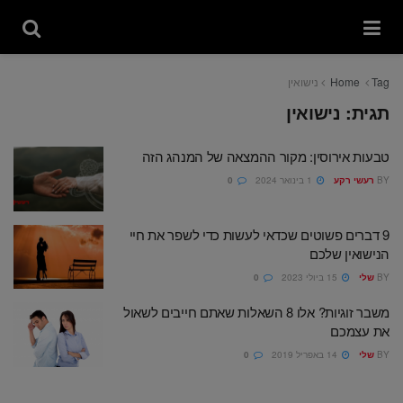
Tag
Home
נישואין
תגית:
נישואין
טבעות אירוסין: מקור ההמצאה של המנהג הזה
BY
רעשי רקע
1 בינואר 2024
0
9 דברים פשוטים שכדאי לעשות כדי לשפר את חיי
הנישואין שלכם
BY
שלי
15 ביולי 2023
0
משבר זוגיות? אלו 8 השאלות שאתם חייבים לשאול
את עצמכם
BY
שלי
14 באפריל 2019
0