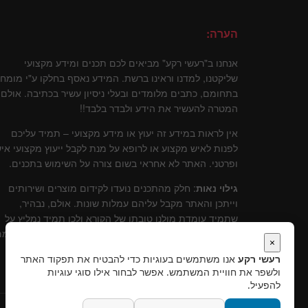
הערה:
אנחנו ב"רעשי רקע" מביאים לכם תכנים ומידע מקצועי
שליקטנו, למדנו וראינו ברשת. המידע נאסף בחלקו ע"י מומח
בתחומם, כתבים מלומדים ובעלי ניסיון עשיר בכתיבה. אולם
המטרה להעשיר את הידע ולבדר בלבד!!
אין לראות במידע זה יעוץ או מידע מקצועי – תמיד עליכם
לפנות לאיש מקצוע או לרופא על מנת לקבל ייעוץ מקצועי איש
ופרטני. האתר לא אחראי בשום צורה על השימוש בתכנים.
גילוי נאות
: חלק מהתכנים נועדו לקידום מוצרים ושירותים
וייתכן והאתר מקבל עליהם עמלות שונות. אולם, נבהיר,
שתמיד עומדת מולנו טובתו של הקורא ולכן תמיד נמליץ על
שירותים ומוצרים שלדעתינו עומדים בסטנרט איכותי וקידומ
×
יכול להוות תרומה לקוראים.
רעשי רקע
אנו משתמשים בעוגיות כדי להבטיח את תפקוד האתר
ולשפר את חוויית המשתמש. אפשר לבחור אילו סוגי עוגיות
להפעיל.