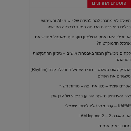
פוסטים אחרונים
העולם לא מחכה: למה למידה של יישומי AI והשימוש
בכלים היא כרטיס הכניסה היחיד לכלכלה החדשה
אנדוריל: האם עמק הסיליקון סוף סוף מאתחל מחדש את
ארסנל הדמוקרטיה?
לקחים מכישלון חמור באבטחת אישים – ניסיון ההתנקשות
בטראמפ
אמריקה גוט טאלנט – רוני הישראלית והכלב קצב (Rhythm)
משגעים את העולם
אפרים שמיר – נכון את יפה – סודות השיר
שיר האירווזיון נחשף: הוריקן בביצוע של עדן גולן
KAPAP – קרב מגע / ג'יו ג'יטסו ישראלי
אני האגדה 2 – I AM legend 2
מתכון ראמן אמיתי