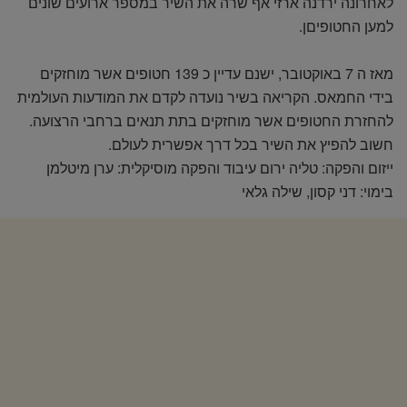
לאחרונה ירדנה ארזי אף שרה את השיר במספר ארועים שונים
למען החטופיםן.
מאז ה 7 באוקטובר, ישנם עדיין כ 139 חטופים אשר מוחזקים
בידי החמאס. הקריאה בשיר נועדה לקדם את המודעות העולמית
להחזרת החטופים אשר מוחזקים בתת תנאים ברחבי הרצועה.
חשוב להפיץ את השיר בכל דרך אפשרית לעולם.
ייזום והפקה: טליה ירום עיבוד והפקה מוסיקלית: ערן מיטלמן
בימוי: דני קסון, שילה גלאי