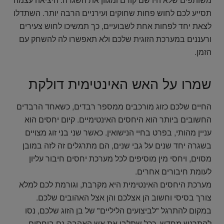
תסייע לכם לחוש פחות שחוקים ועירניים הרבה יותר. השתדלו
לצאת יחד לפחות אחת לשבועיים, כך תמשיכו לחוש צעירים
ורעננים במערכת הזוגית שלכם ולא תאפשרו לה להשחק עם
הזמן.
שמרו על האש האינטימית דולקת
החיים שלכם כזוג מורכבים ממספר רבדים, כשאחד הרבדים
החשובים ביותר הוא היחסים האינטימיים. קיום יחסים הוא
עניין מהותי, בפרט בחיי הנישואין. כאשר שני בני זוג מצויים
בשגרה יחד שנים על גבי שנים, הם מתרגלים זה לזה במובן
מסוים, ויחסי מין מוסיפים לכל מערכת יחסים חיבור עליון
לעומת חיבורים אחרים.
מערכת היחסים האינטימית היא מקרבת, וגורמת לכם למלא
צורך בסיסי וחשוב הן אצלכם והן אצל האהובים שלכם.
במקום להתרגל "לביצועים הליליים" של בן הזוג שלכם, נסו
להתרגש מחדש. ככל שתלבו את אש האהבה גם ביחסים