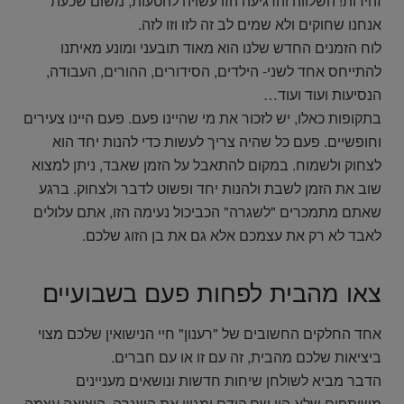
זהירות! השלווה והרגיעה הזו עשויה להטעות, משום שכעת
אנחנו שחוקים ולא שמים לב זה לזו וזו לזה.
לוח הזמנים החדש שלנו הוא מאוד תובעני ומונע מאיתנו
להתייחס אחד לשני- הילדים, הסידורים, ההורים, העבודה,
הנסיעות ועוד ועוד…
בתקופות כאלו, יש לזכור את מי שהיינו פעם. פעם היינו צעירים
וחופשיים. פעם כל שהיה צריך לעשות כדי להנות יחד הוא
לצחוק ולשמוח. במקום להתאבל על הזמן שאבד, ניתן למצוא
שוב את הזמן לשבת ולהנות יחד ופשוט לדבר ולצחוק. ברגע
שאתם מתמכרים "לשגרה" הכביכול נעימה הזו, אתם עלולים
לאבד לא רק את עצמכם אלא גם את בן הזוג שלכם.
צאו מהבית לפחות פעם בשבועיים
אחד החלקים החשובים של "רענון" חיי הנישואין שלכם מצוי
ביציאות שלכם מהבית, זה עם זו או עם חברים.
הדבר מביא לשולחן שיחות חדשות ונושאים מעניינים
משותפים שלא היו שם קודם ומגוון את השגרה. היציאה עצמה