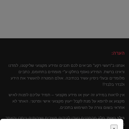
הערה:
אנחנו ב"רעשי רקע" מביאים לכם תכנים ומידע מקצועי שליקטנו, למדנו
וראינו ברשת. המידע נאסף בחלקו ע"י מומחים בתחומם, כתבים
מלומדים ובעלי ניסיון עשיר בכתיבה. אולם המטרה להעשיר את הידע
ולבדר בלבד!!
אין לראות במידע זה יעוץ או מידע מקצועי – תמיד עליכם לפנות לאיש
מקצוע או לרופא על מנת לקבל ייעוץ מקצועי אישי ופרטני. האתר לא
אחראי בשום צורה על השימוש בתכנים.
גילוי נאות
: חלק מהתכנים נועדו לקידום מוצרים ושירותים וייתכן והאתר
מקבל עליהם עמלות שונות. אולם, נבהיר, שתמיד עומדת מולנו טובתו
×