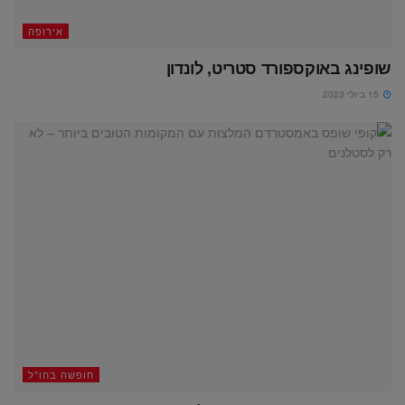
אירופה
שופינג באוקספורד סטריט, לונדון
15 ביולי 2023
חופשה בחו"ל