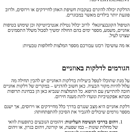
הדלקת יכולה להיגרם בעקבות חשיפת האוזן לחיידקים או וירוסים, ולרוב
פוגעת יותר בילדים מאשר במבוגרים.
הטיפול הקונבנציונאלי לרוב יכלול נטילת אנטיביוטיקה וכן שימוש בטיפות
אוזניים, משמע, מספר ימים בהם החולה ימשיך לסבול משלל התסמינים
שצוינו לעיל.
אז מה עושים? רכזנו עבורכם מספר המלצות לחלופות טבעיות:
הגורמים לדלקות באוזניים
על מנת שתוכלו לטפל ביעילות בדלקות האוזניים יש להבין תחילה מה
עלול להיות מקור הבעיה. כאן חשוב להדגיש – במקרים של דלקות אוזניים
חובה להתייעץ עם הרופא. כל ההמלצות שנביא כאן הן בבחינת תרופות
סבתא אפקטיביות ונועדו לתת מענה חירום.
דלקת אוזניים היא מצב שנגרם בדרך כלל מחיידקים או וירוסים, אך ישנם
מספר גורמים שיכולים להגביר את הסיכון להתפתחותה:
זיהום בדרכי הנשימה העליונות
: זיהומים הנובעים כתופעות לוואי
של מחלות שונות – כמו שפעת, או קורונה, זיהום בגרון, או זיהום