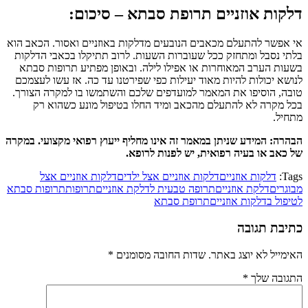
דלקות אוזניים תרופת סבתא – סיכום:
אי אפשר להתעלם מכאבים הנובעים מדלקות באוזניים ואסור. הכאב הוא
בלתי נסבל ומתחזק ככל שעוברות השעות. לרוב תתיקלו בכאבי הדלקות
בשעות הערב המאוחרות או אפילו לילה. ובאופן מפתיע תרופות סבתא
לנושא יכולות להיות מאוד יעילות כפי שפירטנו עד כה. אז עשו לעצמכם
טובה, הוסיפו את המאמר למועדפים שלכם והשתמשו בו למקרה הצורך.
בכל מקרה לא להתעלם מהכאב ומיד החלו בטיפול מונע כשהוא רק
מתחיל.
הבהרה: המידע שניתן במאמר זה אינו מחליף ייעוץ רפואי מקצועי. במקרה
של כאב או בעיה רפואית, יש לפנות לרופא.
Tags:
דלקות אוזניים
דלקות אוזניים אצל ילדים
דלקות אוזניים אצל
מבוגרים
דלקת אוזניים
תרופה טבעית לדלקת אוזניים
תרופות
תרופות סבתא
לטיפול בדלקות אוזניים
תרופת סבתא
כתיבת תגובה
האימייל לא יוצג באתר.
שדות החובה מסומנים
*
התגובה שלך
*