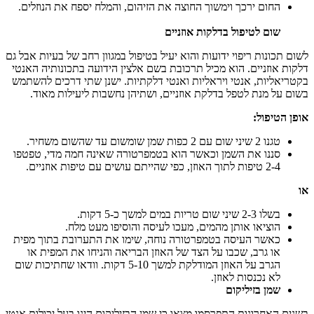
החום ירכך וימשוך החוצה את הזיהום, והמלח יספח את הנוזלים.
שום לטיפול בדלקות אוזניים
לשום תכונות ריפוי ידועות והוא יעיל בטיפול במגוון רחב של בעיות אבל גם
דלקות אוזניים. הוא מכיל תרכובת בשם אלצין הידועה בתכונותיה האנטי
בקטריאליות, אנטי ויראליות ואנטי דלקתיות. ישנן שתי דרכים להשתמש
בשום על מנת לטפל בדלקת אוזניים, ושתיהן נחשבות ליעילות מאוד.
אופן הטיפול:
טגנו 2 שיני שום עם 2 כפות שמן שומשום עד שהשום משחיר.
סננו את השמן וכאשר הוא בטמפרטורה שאינה חמה מדי, טפטפו
2-4 טיפות לתוך האוזן, כפי שהייתם עושים עם טיפות אוזניים.
או
בשלו 2-3 שיני שום טריות במים למשך כ-5 דקות.
הוציאו אותן מהמים, מעכו לעיסה והוסיפו מעט מלח.
כאשר העיסה בטמפרטורה נוחה, שימו את התערובת בתוך מפית
או גרב, שכבו על הצד של האוזן הבריאה והניחו את המפית או
הגרב על האוזן המודלקת למשך 5-10 דקות. וודאו שחתיכות שום
לא נכנסות לאוזן.
שמן בזיליקום
בשנים האחרונות התפרסמו מצאו כי שמן הבזיליקום הינו בעל יכולות אנטי