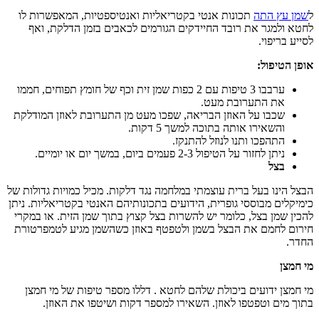
ל
שמן עץ התה
תכונות אנטי בקטריאליות ואנטיספטיות, המאפשרות לו
לחטא ולמגר את רובד החיידקים הגורמים לכאבים בזמן הדלקת, ואף
לסייע בריפוי.
אופן הטיפול:
ערבבו 3 טיפות עם 2 כפות שמן זית וכף של חומץ תפוחים, חממו
את התערובת מעט.
שכבו על האוזן הבריאה, שפכו מעט מן התערובת לאוזן המודלקת
והשאירו אותה בתוכה למשך 5 דקות.
התהפכו ותנו לנוזל להתנקז.
ניתן לחזור על הטיפול 2-3 פעמים ביום, במשך יום או יומיים.
בצל
הבצל הינו בעל ברית עוצמתי במלחמה נגד דלקות. מכיל כמויות גדולות של
כימיקלים מבוססי גופרית, הידועים בתכונותיהם האנטי בקטריאליות. ניתן
להכין שמן בצל, כלומר יש להשרות בצל קצוץ בתוך שמן הזית. או במקרי
חירום לחמם את הבצל בשמן ולטפטף באוזן כשהשמן מגיע לטמפרטורת
החדר.
מי חמצן
מי חמצן ידועים ביכולת שלהם לחטא . דללו מספר טיפות של מי חמצן
בתוך מים וטפטפו לאוזן. השאירו למספר דקות ושיטפו את האוזן.