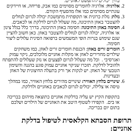
בחיך יכולים להתפשט לאוזניים.
אלרגיה
: אלרגיה לחומרים מסוימים כמו אבק, פריחה, או חיידקים
עונתיים מסוימים כמו אלו מהסעיף הקודם.
נזלת
: נזלת כרונית או תקופתית מתמשכת יכולה לגרום לנוזלים
להצטבר באוזן התיכונה, מה שעלול לגרום לדלקת או לכאבים.
חסימה באוזן התיכונה
: חסימה באוזן התיכונה, בדרך כלל בגלל צינון
או אלרגיה, יכולה לגרום לנוזלים להצטבר באוזן. כאן חשוב להציין
שגם שימוש בנרות הופי המשמשים ברפואה הסינית עלולים ליצור
חסימה.
חומרים זרים באוזן
: הכנסת חומרים זרים לאוזן, כמו משחקים
שילדים מחדירים לאוזן או מקלות אוזניים מלוכלכים, ניקוי עמוק
ואגרסיבי . וכל מה שעלול לגרום לפצעים או נזק שעלולים להתפתח
ולהוביל לדלקת. תזכרו שניקוי אוזניים עמוק פוגע בהגנה והשימון
הטבעי של האוזן. יש לנקות אך ורק בתעלה החיצונית של האוזן
ובעדינות.
שינויים בלחץ האוויר:
שינויים מהירים בלחץ האוויר, כמו במהלך
טיסה או צלילה, יכולים לגרום לכאבים באוזניים ולדלקת.
בתקופת הקיץ יש עליה בדלקות אוזניים כתוצאה מזיהום בבריכה
או בים. הקפידו לשטוף היטב את האוזניים של הילדים ושלכם
בתום יום בבריכה.
תרופת הסבתא הקלאסית לטיפול בדלקת
אוזניים: