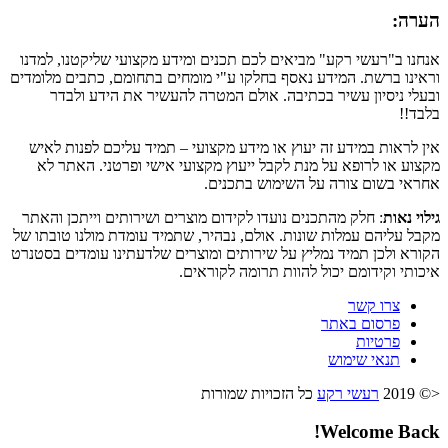
הערה:
אנחנו ב"רעשי רקע" מביאים לכם תכנים ומידע מקצועי שליקטנו, למדנו
וראינו ברשת. המידע נאסף בחלקו ע"י מומחים בתחומם, כתבים מלומדים
ובעלי ניסיון עשיר בכתיבה. אולם המטרה להעשיר את הידע ולבדר
בלבד!!
אין לראות במידע זה יעוץ או מידע מקצועי – תמיד עליכם לפנות לאיש
מקצוע או לרופא על מנת לקבל ייעוץ מקצועי אישי ופרטני. האתר לא
אחראי בשום צורה על השימוש בתכנים.
גילוי נאות
: חלק מהתכנים נועדו לקידום מוצרים ושירותים וייתכן והאתר
מקבל עליהם עמלות שונות. אולם, נבהיר, שתמיד עומדת מולנו טובתו של
הקורא ולכן תמיד נמליץ על שירותים ומוצרים שלדעתינו עומדים בסטנרט
איכותי וקידומם יכול להוות תרומה לקוראים.
צרו קשר
פרסום באתר
פרטיות
תנאי שימוש
<© 2019
רעשי רקע
כל הזכויות שמורות
Welcome Back!