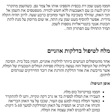
חממו מעט שמן זית בכפית והספיגו אותו אל צמר גפן. כשהשמן מתקרר
וניתן לגעת בן עם האצבעות ללא חשש לכוויה. מטפטפים את השמן אל
תוך האוזן, שהילד בשכיבה על הצד ומחכים כרבע שעה. לרוב תהיה הקלה
מידית. אפשר להוסיף מעט שמן עץ התה, או שום מרוסק על מנת לתת
תכונות אנטי בקטריאליות נוספות לשמן.
תמיד התחילו עם הפתרון הזה .
מלח לטיפול ב
דלקות אוזניים
אחד מהטיפולים הנגישים ביותר לדלקות אוזניים, הזמין בכל בית. הסיבה
ליעילות של הטיפול הזה נעוצה ביכולת ספיחת הנוזלים הטבעית של המלח,
אשר מייבשת את אזור הדלקת והורגת את רובד החיידקים שגורמים
לזיהום.
אופן הטיפול:
חממו במיקרוגל כוס מלח.
העבירו את המלח למפית בד או גרב דקה ונקייה, ותנו לו להתקרר
כאשר המלח בטוח למגע עם העור, שכבו על צד האוזן הבריאה
והניחו את הגרב או המפית על האוזן המודלקת למשך 5-10 דקות-
כמובן לא להכניס לאוזן עצמה את המלח.