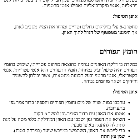
ויראליות, אנטי מיקרוביאליות ואפילו אנטי סרטניות.
אופן הטיפול:
סחטו כ-5 עלי בזיליקום גדולים וטריים ומרחו את המיץ מסביב לאוזן,
אך
הימנעו מטפטוף של הנוזל לתוך האוזן.
חומץ תפוחים
במקרה בו דלקת האוזניים נגרמה כתוצאה מזיהום פטרייתי, שימוש בחומץ
תפוחים יהיה טיפול יעיל במיוחד. חומץ התפוחים הוא אנטי פטרייתי, אנטי
בקטריאלי, אנטי סרטני ובעל תכונות מחטאות, אשר יכולתן להשמיד
חיידקים ושאר מזהמים גבוהה.
אופן הטיפול:
ערבבו כמות שווה של מים וחומץ תפוחים והספיגו כדור צמר-גפן
בתערובת.
אטמו את האוזן עם כדור הצמר-גפן למשך 5 דקות.
הוציאו את הצמר-גפן ושכבו עם האוזן המודלקת כלפי מטה על מנת
לתת לה להתנקז באופן טבעי.
כדי לייבש את האוזן, השתמשו במייבש שיער (במרחק בטוח).
שמן עץ התה