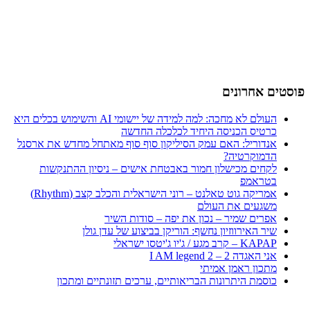
פוסטים אחרונים
העולם לא מחכה: למה למידה של יישומי AI והשימוש בכלים היא
כרטיס הכניסה היחיד לכלכלה החדשה
אנדוריל: האם עמק הסיליקון סוף סוף מאתחל מחדש את ארסנל
הדמוקרטיה?
לקחים מכישלון חמור באבטחת אישים – ניסיון ההתנקשות
בטראמפ
אמריקה גוט טאלנט – רוני הישראלית והכלב קצב (Rhythm)
משגעים את העולם
אפרים שמיר – נכון את יפה – סודות השיר
שיר האירווזיון נחשף: הוריקן בביצוע של עדן גולן
KAPAP – קרב מגע / ג'יו ג'יטסו ישראלי
אני האגדה 2 – I AM legend 2
מתכון ראמן אמיתי
כוסמת היתרונות הבריאותיים, ערכים תזונתיים ומתכון