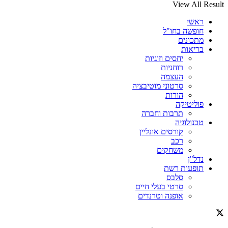
View All Result
ראשי
חופשה בחו"ל
מתכונים
בריאות
יחסים וזוגיות
רוחניות
העצמה
סרטוני מוטיבציה
הורות
פוליטיקה
תרבות וחברה
טכנולוגיה
קורסים אונליין
רכב
משחקים
נדל"ן
תופעות רשת
סלבס
סרטי בעלי חיים
אופנה וטרנדים