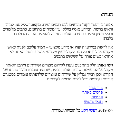
הערה:
אנחנו ב"רעשי רקע" מביאים לכם תכנים ומידע מקצועי שליקטנו, למדנו
וראינו ברשת. המידע נאסף בחלקו ע"י מומחים בתחומם, כתבים מלומדים
ובעלי ניסיון עשיר בכתיבה. אולם המטרה להעשיר את הידע ולבדר
בלבד!!
אין לראות במידע זה יעוץ או מידע מקצועי – תמיד עליכם לפנות לאיש
מקצוע או לרופא על מנת לקבל ייעוץ מקצועי אישי ופרטני. האתר לא
אחראי בשום צורה על השימוש בתכנים.
גילוי נאות
: חלק מהתכנים נועדו לקידום מוצרים ושירותים וייתכן והאתר
מקבל עליהם עמלות שונות. אולם, נבהיר, שתמיד עומדת מולנו טובתו של
הקורא ולכן תמיד נמליץ על שירותים ומוצרים שלדעתינו עומדים בסטנרט
איכותי וקידומם יכול להוות תרומה לקוראים.
צרו קשר
פרסום באתר
פרטיות
תנאי שימוש
<© 2019
רעשי רקע
כל הזכויות שמורות