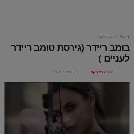
Home
תופעות רשת
בומב ריידר (גירסת טומב ריידר
לעניים )
by
רעשי רקע
29 בינואר 2016