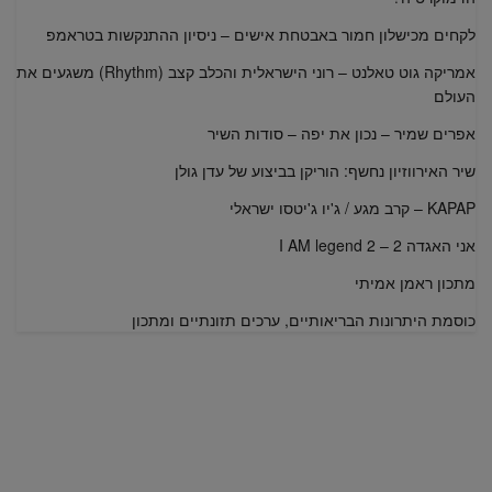
לקחים מכישלון חמור באבטחת אישים – ניסיון ההתנקשות בטראמפ
אמריקה גוט טאלנט – רוני הישראלית והכלב קצב (Rhythm) משגעים את
העולם
אפרים שמיר – נכון את יפה – סודות השיר
שיר האירווזיון נחשף: הוריקן בביצוע של עדן גולן
KAPAP – קרב מגע / ג'יו ג'יטסו ישראלי
אני האגדה 2 – I AM legend 2
מתכון ראמן אמיתי
כוסמת היתרונות הבריאותיים, ערכים תזונתיים ומתכון