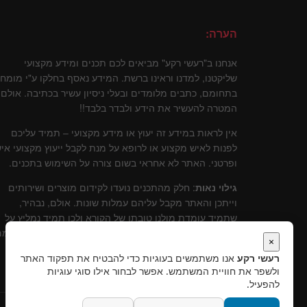
הערה:
אנחנו ב"רעשי רקע" מביאים לכם תכנים ומידע מקצועי
שליקטנו, למדנו וראינו ברשת. המידע נאסף בחלקו ע"י מומח
בתחומם, כתבים מלומדים ובעלי ניסיון עשיר בכתיבה. אולם
המטרה להעשיר את הידע ולבדר בלבד!!
אין לראות במידע זה יעוץ או מידע מקצועי – תמיד עליכם
לפנות לאיש מקצוע או לרופא על מנת לקבל ייעוץ מקצועי איש
ופרטני. האתר לא אחראי בשום צורה על השימוש בתכנים.
גילוי נאות
: חלק מהתכנים נועדו לקידום מוצרים ושירותים
וייתכן והאתר מקבל עליהם עמלות שונות. אולם, נבהיר,
שתמיד עומדת מולנו טובתו של הקורא ולכן תמיד נמליץ על
שירותים ומוצרים שלדעתינו עומדים בסטנרט איכותי וקידומ
×
יכול להוות תרומה לקוראים.
רעשי רקע
אנו משתמשים בעוגיות כדי להבטיח את תפקוד האתר
ולשפר את חוויית המשתמש. אפשר לבחור אילו סוגי עוגיות
להפעיל.