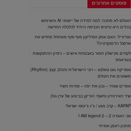
פוסטים אחרונים
העולם לא מחכה: למה למידה של יישומי AI והשימוש
בכלים היא כרטיס הכניסה היחיד לכלכלה החדשה
אנדוריל: האם עמק הסיליקון סוף סוף מאתחל מחדש את
ארסנל הדמוקרטיה?
לקחים מכישלון חמור באבטחת אישים – ניסיון ההתנקשות
בטראמפ
אמריקה גוט טאלנט – רוני הישראלית והכלב קצב (Rhythm)
משגעים את העולם
אפרים שמיר – נכון את יפה – סודות השיר
שיר האירווזיון נחשף: הוריקן בביצוע של עדן גולן
KAPAP – קרב מגע / ג'יו ג'יטסו ישראלי
אני האגדה 2 – I AM legend 2
מתכון ראמן אמיתי