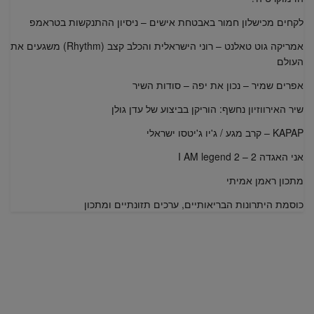
לקחים מכישלון חמור באבטחת אישים – ניסיון ההתנקשות בטראמפ
אמריקה גוט טאלנט – רוני הישראלית והכלב קצב (Rhythm) משגעים את
העולם
אפרים שמיר – נכון את יפה – סודות השיר
שיר האירווזיון נחשף: הוריקן בביצוע של עדן גולן
KAPAP – קרב מגע / ג'יו ג'יטסו ישראלי
אני האגדה 2 – I AM legend 2
מתכון ראמן אמיתי
כוסמת היתרונות הבריאותיים, ערכים תזונתיים ומתכון