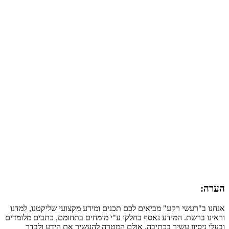
הערה:
אנחנו ב"רעשי רקע" מביאים לכם תכנים ומידע מקצועי שליקטנו, למדנו
וראינו ברשת. המידע נאסף בחלקו ע"י מומחים בתחומם, כתבים מלומדים
ובעלי ניסיון עשיר בכתיבה. אולם המטרה להעשיר את הידע ולבדר