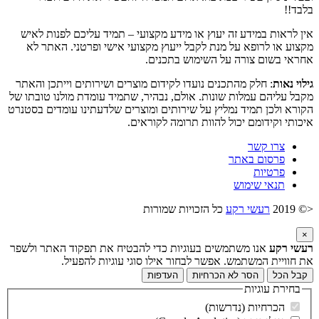
בלבד!!
אין לראות במידע זה יעוץ או מידע מקצועי – תמיד עליכם לפנות לאיש
מקצוע או לרופא על מנת לקבל ייעוץ מקצועי אישי ופרטני. האתר לא
אחראי בשום צורה על השימוש בתכנים.
גילוי נאות
: חלק מהתכנים נועדו לקידום מוצרים ושירותים וייתכן והאתר
מקבל עליהם עמלות שונות. אולם, נבהיר, שתמיד עומדת מולנו טובתו של
הקורא ולכן תמיד נמליץ על שירותים ומוצרים שלדעתינו עומדים בסטנרט
איכותי וקידומם יכול להוות תרומה לקוראים.
צרו קשר
פרסום באתר
פרטיות
תנאי שימוש
<© 2019
רעשי רקע
כל הזכויות שמורות
×
רעשי רקע
אנו משתמשים בעוגיות כדי להבטיח את תפקוד האתר ולשפר
את חוויית המשתמש. אפשר לבחור אילו סוגי עוגיות להפעיל.
קבל הכל
הסר לא הכרחיות
העדפות
בחירת עוגיות
הכרחיות (נדרשות)