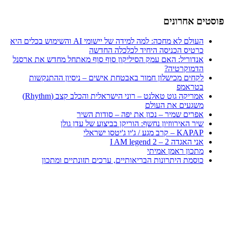
פוסטים אחרונים
העולם לא מחכה: למה למידה של יישומי AI והשימוש בכלים היא
כרטיס הכניסה היחיד לכלכלה החדשה
אנדוריל: האם עמק הסיליקון סוף סוף מאתחל מחדש את ארסנל
הדמוקרטיה?
לקחים מכישלון חמור באבטחת אישים – ניסיון ההתנקשות
בטראמפ
אמריקה גוט טאלנט – רוני הישראלית והכלב קצב (Rhythm)
משגעים את העולם
אפרים שמיר – נכון את יפה – סודות השיר
שיר האירווזיון נחשף: הוריקן בביצוע של עדן גולן
KAPAP – קרב מגע / ג'יו ג'יטסו ישראלי
אני האגדה 2 – I AM legend 2
מתכון ראמן אמיתי
כוסמת היתרונות הבריאותיים, ערכים תזונתיים ומתכון