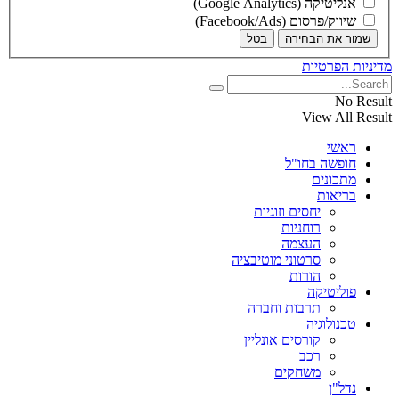
אנליטיקה (Google Analytics)
שיווק/פרסום (Facebook/Ads)
שמור את הבחירה
בטל
מדיניות הפרטיות
No Result
View All Result
ראשי
חופשה בחו"ל
מתכונים
בריאות
יחסים וזוגיות
רוחניות
העצמה
סרטוני מוטיבציה
הורות
פוליטיקה
תרבות וחברה
טכנולוגיה
קורסים אונליין
רכב
משחקים
נדל"ן