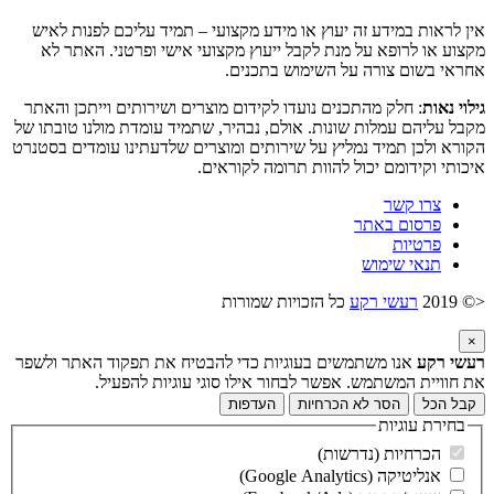
אין לראות במידע זה יעוץ או מידע מקצועי – תמיד עליכם לפנות לאיש
מקצוע או לרופא על מנת לקבל ייעוץ מקצועי אישי ופרטני. האתר לא
אחראי בשום צורה על השימוש בתכנים.
גילוי נאות
: חלק מהתכנים נועדו לקידום מוצרים ושירותים וייתכן והאתר
מקבל עליהם עמלות שונות. אולם, נבהיר, שתמיד עומדת מולנו טובתו של
הקורא ולכן תמיד נמליץ על שירותים ומוצרים שלדעתינו עומדים בסטנרט
איכותי וקידומם יכול להוות תרומה לקוראים.
צרו קשר
פרסום באתר
פרטיות
תנאי שימוש
<© 2019
רעשי רקע
כל הזכויות שמורות
×
רעשי רקע
אנו משתמשים בעוגיות כדי להבטיח את תפקוד האתר ולשפר
את חוויית המשתמש. אפשר לבחור אילו סוגי עוגיות להפעיל.
קבל הכל
הסר לא הכרחיות
העדפות
בחירת עוגיות
הכרחיות (נדרשות)
אנליטיקה (Google Analytics)