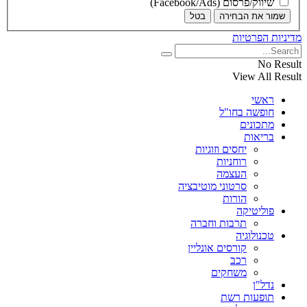
שיווק/פרסום (Facebook/Ads)
שמור את הבחירה
בטל
מדיניות הפרטיות
No Result
View All Result
ראשי
חופשה בחו"ל
מתכונים
בריאות
יחסים וזוגיות
רוחניות
העצמה
סרטוני מוטיבציה
הורות
פוליטיקה
תרבות וחברה
טכנולוגיה
קורסים אונליין
רכב
משחקים
נדל"ן
תופעות רשת