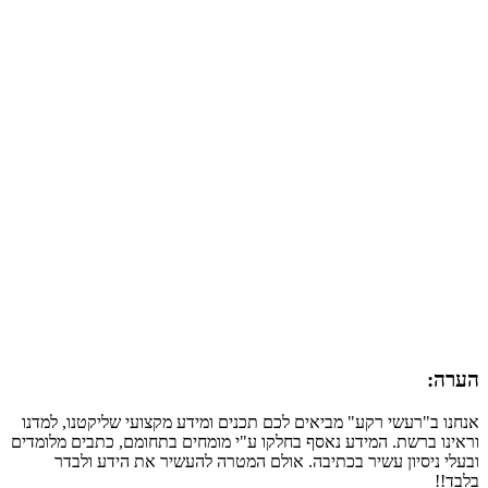
הערה:
אנחנו ב"רעשי רקע" מביאים לכם תכנים ומידע מקצועי שליקטנו, למדנו
וראינו ברשת. המידע נאסף בחלקו ע"י מומחים בתחומם, כתבים מלומדים
ובעלי ניסיון עשיר בכתיבה. אולם המטרה להעשיר את הידע ולבדר
בלבד!!