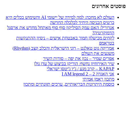
פוסטים אחרונים
העולם לא מחכה: למה למידה של יישומי AI והשימוש בכלים היא
כרטיס הכניסה היחיד לכלכלה החדשה
אנדוריל: האם עמק הסיליקון סוף סוף מאתחל מחדש את ארסנל
הדמוקרטיה?
לקחים מכישלון חמור באבטחת אישים – ניסיון ההתנקשות
בטראמפ
אמריקה גוט טאלנט – רוני הישראלית והכלב קצב (Rhythm)
משגעים את העולם
אפרים שמיר – נכון את יפה – סודות השיר
שיר האירווזיון נחשף: הוריקן בביצוע של עדן גולן
KAPAP – קרב מגע / ג'יו ג'יטסו ישראלי
אני האגדה 2 – I AM legend 2
מתכון ראמן אמיתי
כוסמת היתרונות הבריאותיים, ערכים תזונתיים ומתכון