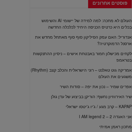
פוסטים אחרונים
העולם לא מחכה: למה למידה של יישומי AI והשימוש
בכלים היא כרטיס הכניסה היחיד לכלכלה החדשה
אנדוריל: האם עמק הסיליקון סוף סוף מאתחל מחדש את
ארסנל הדמוקרטיה?
לקחים מכישלון חמור באבטחת אישים – ניסיון ההתנקשות
בטראמפ
אמריקה גוט טאלנט – רוני הישראלית והכלב קצב (Rhythm)
משגעים את העולם
אפרים שמיר – נכון את יפה – סודות השיר
שיר האירווזיון נחשף: הוריקן בביצוע של עדן גולן
KAPAP – קרב מגע / ג'יו ג'יטסו ישראלי
אני האגדה 2 – I AM legend 2
מתכון ראמן אמיתי