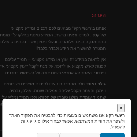
הערה:
אנחנו ב"רעשי רקע" מביאים לכם תכנים ומידע מקצועי
שליקטנו, למדנו וראינו ברשת. המידע נאסף בחלקו ע"י מומח
בתחומם, כתבים מלומדים ובעלי ניסיון עשיר בכתיבה. אולם
המטרה להעשיר את הידע ולבדר בלבד!!
אין לראות במידע זה יעוץ או מידע מקצועי – תמיד עליכם
לפנות לאיש מקצוע או לרופא על מנת לקבל ייעוץ מקצועי איש
ופרטני. האתר לא אחראי בשום צורה על השימוש בתכנים.
גילוי נאות
: חלק מהתכנים נועדו לקידום מוצרים ושירותים
וייתכן והאתר מקבל עליהם עמלות שונות. אולם, נבהיר,
שתמיד עומדת מולנו טובתו של הקורא ולכן תמיד נמליץ על
שירותים ומוצרים שלדעתינו עומדים בסטנרט איכותי וקידומ
×
יכול להוות תרומה לקוראים.
רעשי רקע
אנו משתמשים בעוגיות כדי להבטיח את תפקוד האתר
ולשפר את חוויית המשתמש. אפשר לבחור אילו סוגי עוגיות
להפעיל.