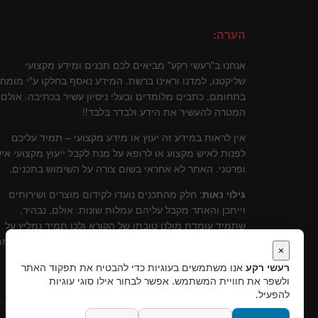
הערה:
אנחנו ב"רעשי רקע" מביאים לכם תכנים ומידע מקצועי
שליקטנו, למדנו וראינו ברשת. המידע נאסף בחלקו ע"י מומח
בתחומם, כתבים מלומדים ובעלי ניסיון עשיר בכתיבה. אולם
המטרה להעשיר את הידע ולבדר בלבד!!
אין לראות במידע זה יעוץ או מידע מקצועי – תמיד עליכם
לפנות לאיש מקצוע או לרופא על מנת לקבל ייעוץ מקצועי איש
ופרטני. האתר לא אחראי בשום צורה על השימוש בתכנים.
גילוי נאות
: חלק מהתכנים נועדו לקידום מוצרים ושירותים
וייתכן והאתר מקבל עליהם עמלות שונות. אולם, נבהיר,
שתמיד עומדת מולנו טובתו של הקורא ולכן תמיד נמליץ על
שירותים ומוצרים שלדעתינו עומדים בסטנרט איכותי וקידומ
×
יכול להוות תרומה לקוראים.
רעשי רקע
אנו משתמשים בעוגיות כדי להבטיח את תפקוד האתר
ולשפר את חוויית המשתמש. אפשר לבחור אילו סוגי עוגיות
להפעיל.