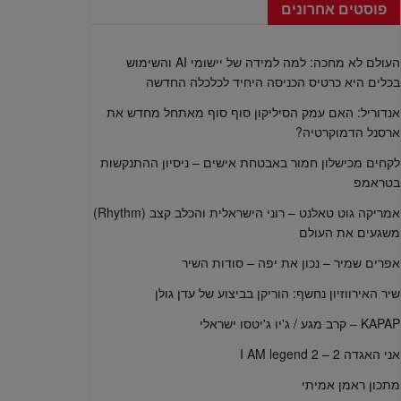
פוסטים אחרונים
העולם לא מחכה: למה למידה של יישומי AI והשימוש
בכלים היא כרטיס הכניסה היחיד לכלכלה החדשה
אנדוריל: האם עמק הסיליקון סוף סוף מאתחל מחדש את
ארסנל הדמוקרטיה?
לקחים מכישלון חמור באבטחת אישים – ניסיון ההתנקשות
בטראמפ
אמריקה גוט טאלנט – רוני הישראלית והכלב קצב (Rhythm)
משגעים את העולם
אפרים שמיר – נכון את יפה – סודות השיר
שיר האירווזיון נחשף: הוריקן בביצוע של עדן גולן
KAPAP – קרב מגע / ג'יו ג'יטסו ישראלי
אני האגדה 2 – I AM legend 2
מתכון ראמן אמיתי