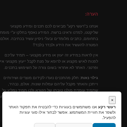
הערה:
אנחנו ב"רעשי רקע" מביאים לכם תכנים ומידע מקצועי
שליקטנו, למדנו וראינו ברשת. המידע נאסף בחלקו ע"י מומח
בתחומם, כתבים מלומדים ובעלי ניסיון עשיר בכתיבה. אולם
המטרה להעשיר את הידע ולבדר בלבד!!
אין לראות במידע זה יעוץ או מידע מקצועי – תמיד עליכם
לפנות לאיש מקצוע או לרופא על מנת לקבל ייעוץ מקצועי איש
ופרטני. האתר לא אחראי בשום צורה על השימוש בתכנים.
גילוי נאות
: חלק מהתכנים נועדו לקידום מוצרים ושירותים
וייתכן והאתר מקבל עליהם עמלות שונות. אולם, נבהיר,
שתמיד עומדת מולנו טובתו של הקורא ולכן תמיד נמליץ על
שירותים ומוצרים שלדעתינו עומדים בסטנרט איכותי וקידומ
×
יכול להוות תרומה לקוראים.
רעשי רקע
אנו משתמשים בעוגיות כדי להבטיח את תפקוד האתר
ולשפר את חוויית המשתמש. אפשר לבחור אילו סוגי עוגיות
להפעיל.