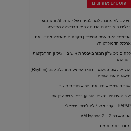
פוסטים אחרונים
העולם לא מחכה: למה למידה של יישומי AI והשימוש
בכלים היא כרטיס הכניסה היחיד לכלכלה החדשה
אנדוריל: האם עמק הסיליקון סוף סוף מאתחל מחדש את
ארסנל הדמוקרטיה?
לקחים מכישלון חמור באבטחת אישים – ניסיון ההתנקשות
בטראמפ
אמריקה גוט טאלנט – רוני הישראלית והכלב קצב (Rhythm)
משגעים את העולם
אפרים שמיר – נכון את יפה – סודות השיר
שיר האירווזיון נחשף: הוריקן בביצוע של עדן גולן
KAPAP – קרב מגע / ג'יו ג'יטסו ישראלי
אני האגדה 2 – I AM legend 2
מתכון ראמן אמיתי