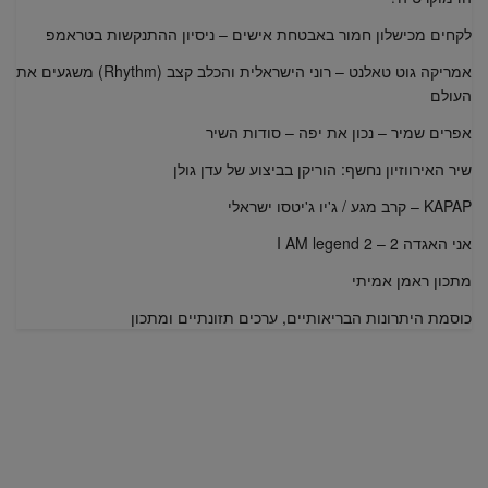
לקחים מכישלון חמור באבטחת אישים – ניסיון ההתנקשות בטראמפ
אמריקה גוט טאלנט – רוני הישראלית והכלב קצב (Rhythm) משגעים את
העולם
אפרים שמיר – נכון את יפה – סודות השיר
שיר האירווזיון נחשף: הוריקן בביצוע של עדן גולן
KAPAP – קרב מגע / ג'יו ג'יטסו ישראלי
אני האגדה 2 – I AM legend 2
מתכון ראמן אמיתי
כוסמת היתרונות הבריאותיים, ערכים תזונתיים ומתכון