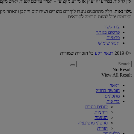
אין לראות במידע זה יעוץ או מידע מקצועי – תמיד עליכם לפנות לאיש מקצ
גילוי נאות
: חלק מהתכנים נועדו לקידום מוצרים ושירותים וייתכן והאתר מק
וקידומם יכול להוות תרומה לקוראים.
צרו קשר
פרסום באתר
פרטיות
תנאי שימוש
<© 2019
רעשי רקע
כל הזכויות שמורות
No Result
View All Result
ראשי
חופשה בחו"ל
מתכונים
בריאות
יחסים וזוגיות
רוחניות
העצמה
סרטוני מוטיבציה
הורות
פוליטיקה