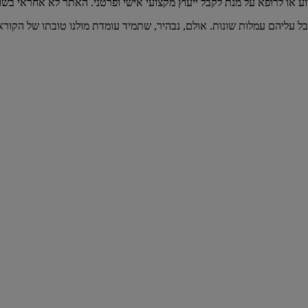
וע או לרופא על מנת לקבל ייעוץ מקצועי אישי ופרטני. האתר לא אחראי בש
בל עליהם עמלות שונות. אולם, נבהיר, שתמיד עומדת מולנו טובתו של הקורא