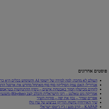
פוסטים אחרונים
העולם לא מחכה: למה למידה של יישומי AI והשימוש בכלים היא כרטיס הכניסה היחיד לכלכלה החדשה
אנדוריל: האם עמק הסיליקון סוף סוף מאתחל מחדש את ארסנל הדמ
לקחים מכישלון חמור באבטחת אישים – ניסיון ההתנקשות בטראמפ
אמריקה גוט טאלנט – רוני הישראלית והכלב קצב (Rhythm) משגעים את העולם
אפרים שמיר – נכון את יפה – סודות השיר
שיר האירווזיון נחשף: הוריקן בביצוע של עדן גולן
KAPAP – קרב מגע / ג'יו ג'יטסו ישראלי