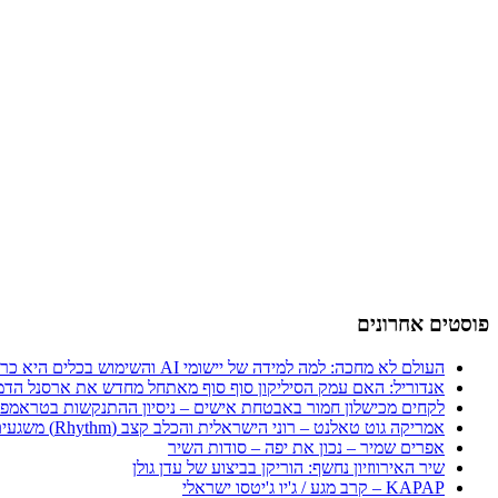
פוסטים אחרונים
העולם לא מחכה: למה למידה של יישומי AI והשימוש בכלים היא כרטיס הכניסה היחיד לכלכלה החדשה
אנדוריל: האם עמק הסיליקון סוף סוף מאתחל מחדש את ארסנל הדמ
לקחים מכישלון חמור באבטחת אישים – ניסיון ההתנקשות בטראמפ
אמריקה גוט טאלנט – רוני הישראלית והכלב קצב (Rhythm) משגעים את העולם
אפרים שמיר – נכון את יפה – סודות השיר
שיר האירווזיון נחשף: הוריקן בביצוע של עדן גולן
KAPAP – קרב מגע / ג'יו ג'יטסו ישראלי