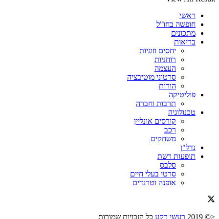
ראשי
חופשה בחו"ל
מתכונים
בריאות
יחסים וזוגיות
רוחניות
העצמה
סרטוני מוטיבציה
הורות
פוליטיקה
תרבות וחברה
טכנולוגיה
קורסים אונליין
רכב
משחקים
נדל"ן
תופעות רשת
סלבס
סרטי בעלי חיים
אופנה וטרנדים
<© 2019
רעשי רקע
כל הזכויות שמורות