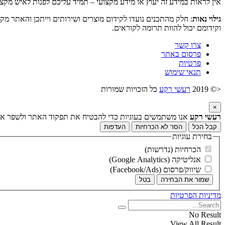
אין לראות במידע זה יעוץ או מידע מקצועי – תמיד עליכם לפנות לאיש מקצ
גילוי נאות
: חלק מהתכנים נועדו לקידום מוצרים ושירותים וייתכן והאתר מק
וקידומם יכול להוות תרומה לקוראים.
צרו קשר
פרסום באתר
פרטיות
תנאי שימוש
<© 2019
רעשי רקע
כל הזכויות שמורות
×
רעשי רקע
אנו משתמשים בעוגיות כדי להבטיח את תפקוד האתר ולשפר את ח
קבל הכל
הסר לא הכרחיות
העדפות
בחירת עוגיות
הכרחיות (נדרשות)
אנליטיקה (Google Analytics)
שיווק/פרסום (Facebook/Ads)
שמור את הבחירה
בטל
מדיניות הפרטיות
No Result
View All Result