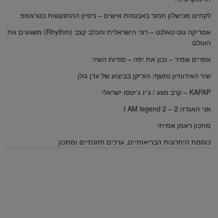
לקחים מכישלון חמור באבטחת אישים – ניסיון ההתנקשות בטראמפ
אמריקה גוט טאלנט – רוני הישראלית והכלב קצב (Rhythm) משגעים את
העולם
אפרים שמיר – נכון את יפה – סודות השיר
שיר האירווזיון נחשף: הוריקן בביצוע של עדן גולן
KAPAP – קרב מגע / ג'יו ג'יטסו ישראלי
אני האגדה 2 – I AM legend 2
מתכון ראמן אמיתי
כוסמת היתרונות הבריאותיים, ערכים תזונתיים ומתכון