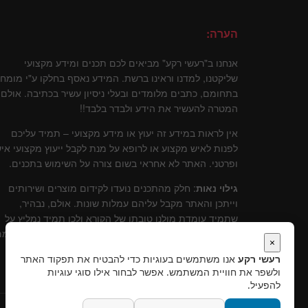
הערה:
אנחנו ב"רעשי רקע" מביאים לכם תכנים ומידע מקצועי
שליקטנו, למדנו וראינו ברשת. המידע נאסף בחלקו ע"י מומח
בתחומם, כתבים מלומדים ובעלי ניסיון עשיר בכתיבה. אולם
המטרה להעשיר את הידע ולבדר בלבד!!
אין לראות במידע זה יעוץ או מידע מקצועי – תמיד עליכם
לפנות לאיש מקצוע או לרופא על מנת לקבל ייעוץ מקצועי איש
ופרטני. האתר לא אחראי בשום צורה על השימוש בתכנים.
גילוי נאות
: חלק מהתכנים נועדו לקידום מוצרים ושירותים
וייתכן והאתר מקבל עליהם עמלות שונות. אולם, נבהיר,
שתמיד עומדת מולנו טובתו של הקורא ולכן תמיד נמליץ על
שירותים ומוצרים שלדעתינו עומדים בסטנרט איכותי וקידומ
×
יכול להוות תרומה לקוראים.
רעשי רקע
אנו משתמשים בעוגיות כדי להבטיח את תפקוד האתר
ולשפר את חוויית המשתמש. אפשר לבחור אילו סוגי עוגיות
להפעיל.