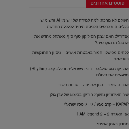
פוסטים אחרונים
העולם לא מחכה: למה למידה של יישומי AI והשימוש
בכלים היא כרטיס הכניסה היחיד לכלכלה החדשה
אנדוריל: האם עמק הסיליקון סוף סוף מאתחל מחדש את
ארסנל הדמוקרטיה?
לקחים מכישלון חמור באבטחת אישים – ניסיון ההתנקשות
בטראמפ
אמריקה גוט טאלנט – רוני הישראלית והכלב קצב (Rhythm)
משגעים את העולם
אפרים שמיר – נכון את יפה – סודות השיר
שיר האירווזיון נחשף: הוריקן בביצוע של עדן גולן
KAPAP – קרב מגע / ג'יו ג'יטסו ישראלי
אני האגדה 2 – I AM legend 2
מתכון ראמן אמיתי