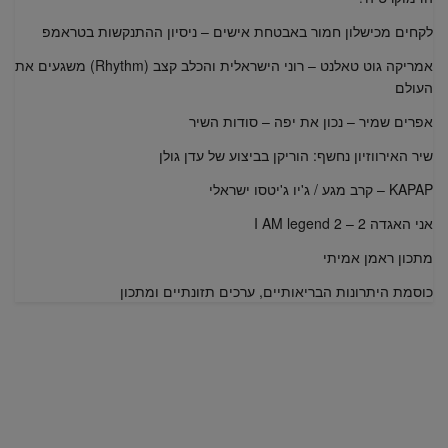
לקחים מכישלון חמור באבטחת אישים – ניסיון ההתנקשות בטראמפ
אמריקה גוט טאלנט – רוני הישראלית והכלב קצב (Rhythm) משגעים את
העולם
אפרים שמיר – נכון את יפה – סודות השיר
שיר האירווזיון נחשף: הוריקן בביצוע של עדן גולן
KAPAP – קרב מגע / ג'יו ג'יטסו ישראלי
אני האגדה 2 – I AM legend 2
מתכון ראמן אמיתי
כוסמת היתרונות הבריאותיים, ערכים תזונתיים ומתכון