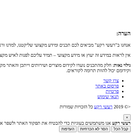
הערה:
אנחנו ב"רעשי רקע" מביאים לכם תכנים ומידע מקצועי שליקטנו, למדנו ור
אין לראות במידע זה יעוץ או מידע מקצועי – תמיד עליכם לפנות לאיש מקצ
גילוי נאות
: חלק מהתכנים נועדו לקידום מוצרים ושירותים וייתכן והאתר מק
וקידומם יכול להוות תרומה לקוראים.
צרו קשר
פרסום באתר
פרטיות
תנאי שימוש
<© 2019
רעשי רקע
כל הזכויות שמורות
×
רעשי רקע
אנו משתמשים בעוגיות כדי להבטיח את תפקוד האתר ולשפר את ח
קבל הכל
הסר לא הכרחיות
העדפות