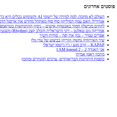
פוסטים אחרונים
העולם לא מחכה: למה למידה של יישומי AI והשימוש בכלים היא כרטיס הכניסה היחיד לכלכלה החדשה
אנדוריל: האם עמק הסיליקון סוף סוף מאתחל מחדש את ארסנל הדמ
לקחים מכישלון חמור באבטחת אישים – ניסיון ההתנקשות בטראמפ
אמריקה גוט טאלנט – רוני הישראלית והכלב קצב (Rhythm) משגעים את העולם
אפרים שמיר – נכון את יפה – סודות השיר
שיר האירווזיון נחשף: הוריקן בביצוע של עדן גולן
KAPAP – קרב מגע / ג'יו ג'יטסו ישראלי
אני האגדה 2 – I AM legend 2
מתכון ראמן אמיתי
כוסמת היתרונות הבריאותיים, ערכים תזונתיים ומתכון