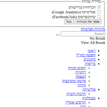
בחירת עוגיות
הכרחיות (נדרשות)
אנליטיקה (Google Analytics)
שיווק/פרסום (Facebook/Ads)
שמור את הבחירה
בטל
מדיניות הפרטיות
No Result
View All Result
ראשי
חופשה בחו"ל
מתכונים
בריאות
יחסים וזוגיות
רוחניות
העצמה
סרטוני מוטיבציה
הורות
פוליטיקה
תרבות וחברה
טכנולוגיה
קורסים אונליין
רכב