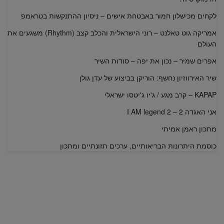
לקחים מכישלון חמור באבטחת אישים – ניסיון ההתנקשות בטראמפ
אמריקה גוט טאלנט – רוני הישראלית והכלב קצב (Rhythm) משגעים את
העולם
אפרים שמיר – נכון את יפה – סודות השיר
שיר האירווזיון נחשף: הוריקן בביצוע של עדן גולן
KAPAP – קרב מגע / ג'יו ג'יטסו ישראלי
אני האגדה 2 – I AM legend 2
מתכון ראמן אמיתי
כוסמת היתרונות הבריאותיים, ערכים תזונתיים ומתכון